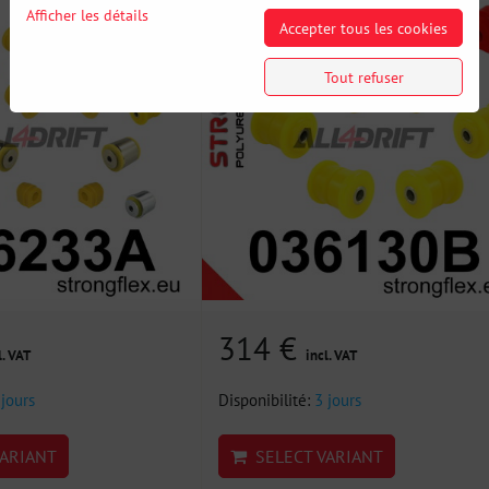
Afficher les détails
Accepter tous les cookies
Tout refuser
314 €
l. VAT
incl. VAT
 jours
Disponibilité:
3 jours
ARIANT
SELECT VARIANT