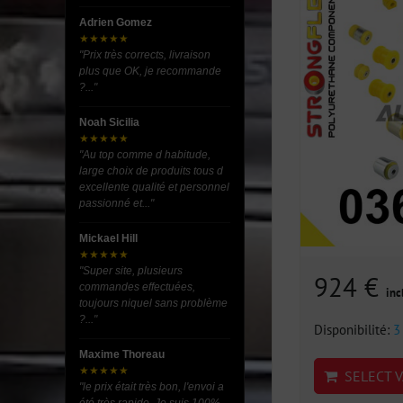
Adrien Gomez
★★★★★
"Prix très corrects, livraison
plus que OK, je recommande
?..."
Noah Sicilia
★★★★★
"Au top comme d habitude,
large choix de produits tous d
excellente qualité et personnel
passionné et..."
Mickael Hill
★★★★★
"Super site, plusieurs
924 €
commandes effectuées,
inc
toujours niquel sans problème
?..."
Disponibilité:
3
Maxime Thoreau
★★★★★
SELECT V
"le prix était très bon, l'envoi a