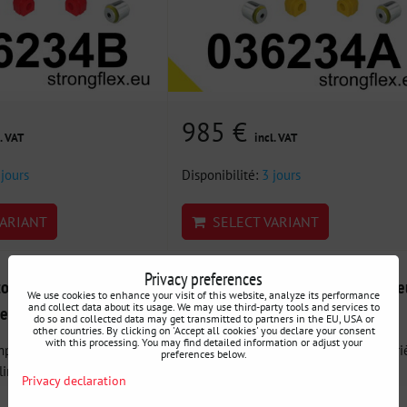
985 €
. VAT
incl. VAT
 jours
Disponibilité:
3 jours
ARIANT
SELECT VARIANT
Privacy preferences
omplet de silentblocs
036130B Kit de silentblocs d'essie
We use cookies to enhance your visit of this website, analyze its performance
and collect data about its usage. We may use third-party tools and services to
Berline SPORT BMW
arrière BMW E39
do so and collected data may get transmitted to partners in the EU, USA or
other countries. By clicking on 'Accept all cookies' you declare your consent
with this processing. You may find detailed information or adjust your
plet de silentblocs
036130B Kit de silentblocs d'essieu arriè
preferences below.
line SPORT - Le...
Kit complet pour...
Privacy declaration