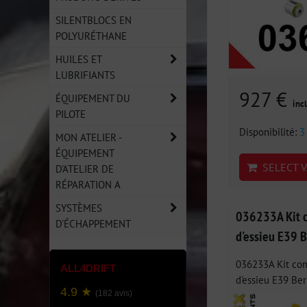
SILENTBLOCS EN
POLYURÉTHANE
HUILES ET
LUBRIFIANTS
927 €
ÉQUIPEMENT DU
incl
PILOTE
Disponibilité:
3
MON ATELIER -
ÉQUIPEMENT
SELECT V
D'ATELIER DE
RÉPARATION A
SYSTÈMES
036233A Kit c
D'ÉCHAPPEMENT
d'essieu E39 
036233A Kit com
ALL4DRIFT
d'essieu E39 Ber
4.9 ★
(182 avis)