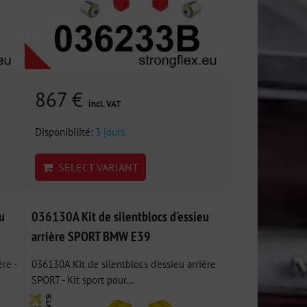
867 €
incl. VAT
Disponibilité:
3 jours
SELECT VARIANT
u
036130A Kit de silentblocs d'essieu
arrière SPORT BMW E39
re -
036130A Kit de silentblocs d'essieu arrière
SPORT - Kit sport pour...