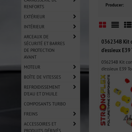
Producer:
RENFORTS
EXTÉRIEUR
INTÉRIEUR
Grid
List
Ta
ARCEAUX DE
036234B Kit c
SÉCURITÉ ET BARRES
d'essieux E39
DE PROTECTION
AVANT
036234B Kit com
MOTEUR
d'essieux E39 To
BOÎTE DE VITESSES
REFROIDISSEMENT
D'EAU ET D'HUILE
COMPOSANTS TURBO
FREINS
ACCESSOIRES ET
PRODUITS DÉRIVÉS