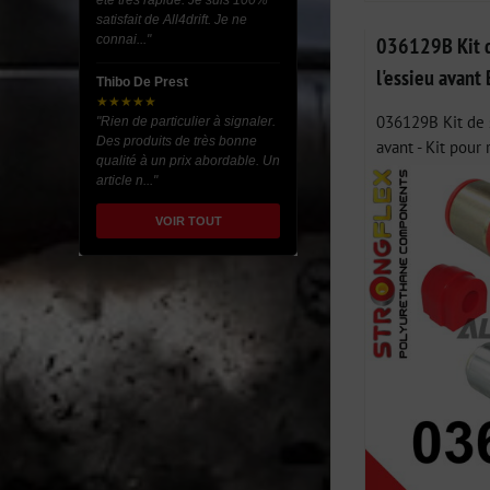
été très rapide. Je suis 100%
satisfait de All4drift. Je ne
connai..."
036129B Kit d
l'essieu avan
Thibo De Prest
★★★★★
036129B Kit de s
"Rien de particulier à signaler.
Des produits de très bonne
avant - Kit pour r
qualité à un prix abordable. Un
article n..."
VOIR TOUT