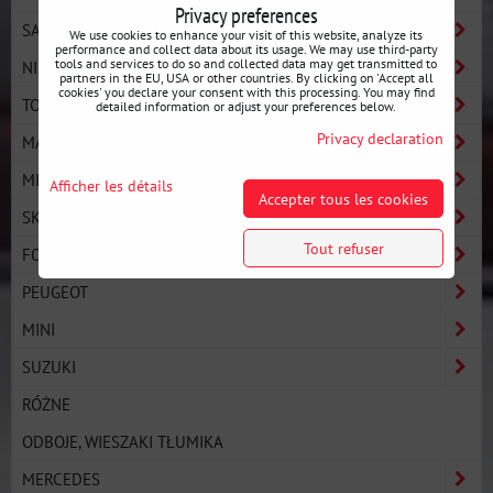
Privacy preferences
SAAB
We use cookies to enhance your visit of this website, analyze its
performance and collect data about its usage. We may use third-party
tools and services to do so and collected data may get transmitted to
NISSAN
partners in the EU, USA or other countries. By clicking on 'Accept all
cookies' you declare your consent with this processing. You may find
TOYOTA
detailed information or adjust your preferences below.
Privacy declaration
MAZDA
MITSUBISHI
Afficher les détails
Accepter tous les cookies
SKODA
Tout refuser
FORD
PEUGEOT
MINI
SUZUKI
RÓŻNE
ODBOJE, WIESZAKI TŁUMIKA
MERCEDES