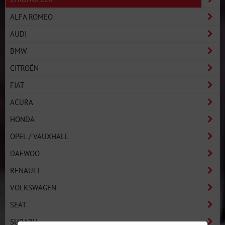
ALFA ROMEO
AUDI
BMW
CITROËN
FIAT
ACURA
HONDA
OPEL / VAUXHALL
DAEWOO
RENAULT
VOLKSWAGEN
SEAT
SUBARU