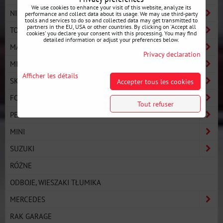
We use cookies to enhance your visit of this website, analyze its
NISSAN
performance and collect data about its usage. We may use third-party
tools and services to do so and collected data may get transmitted to
partners in the EU, USA or other countries. By clicking on 'Accept all
TOYOTA
cookies' you declare your consent with this processing. You may find
detailed information or adjust your preferences below.
MAZDA
Privacy declaration
MITSUBISHI
Afficher les détails
SKODA
Accepter tous les cookies
FORD
Tout refuser
PEUGEOT
MINI
SUZUKI
RÓŻNE
ODBOJE, WIESZAKI TŁUMIKA
MERCEDES
RAK GARAGE