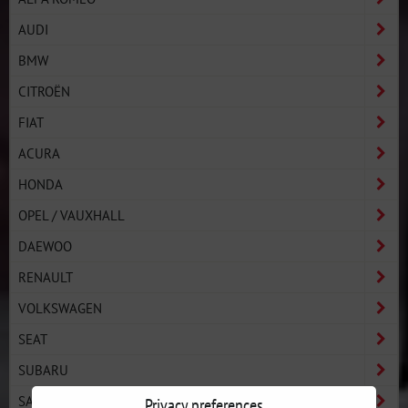
AUDI
BMW
CITROËN
FIAT
ACURA
HONDA
OPEL / VAUXHALL
DAEWOO
RENAULT
VOLKSWAGEN
SEAT
SUBARU
SAAB
Privacy preferences