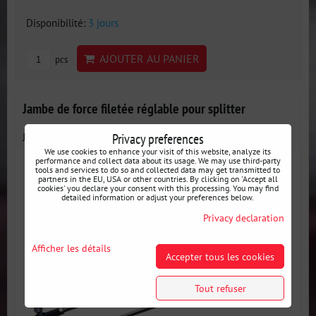
Disponibilité:
3 jours
AJOUTER AU PANIER
pcs
Jambe de force filetée réglable pour splitter
Privacy preferences
Jambe de force filetée réglable pour splitter, canards...
We use cookies to enhance your visit of this website, analyze its
performance and collect data about its usage. We may use third-party
tools and services to do so and collected data may get transmitted to
partners in the EU, USA or other countries. By clicking on 'Accept all
cookies' you declare your consent with this processing. You may find
detailed information or adjust your preferences below.
Privacy declaration
Afficher les détails
Accepter tous les cookies
Tout refuser