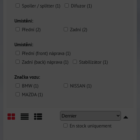
Spoiler / splitter (1)
Difuzor (1)
Umístění:
Přední (2)
Zadní (2)
Umístění:
Přední (front) náprava (1)
Zadní (back) náprava (1)
Stabilizátor (1)
Značka vozu:
BMW (1)
NISSAN (1)
MAZDA (1)
En stock uniquement
Grid
List
Table