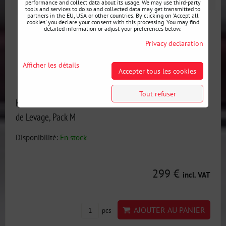
performance and collect data about its usage. We may use third-party
tools and services to do so and collected data may get transmitted to
partners in the EU, USA or other countries. By clicking on 'Accept all
cookies' you declare your consent with this processing. You may find
detailed information or adjust your preferences below.
Privacy declaration
Afficher les détails
Accepter tous les cookies
Tout refuser
Kit Barre de Protection Avant et Arrière BMW E36 + Point
de Levage, Pack M
Disponibilité:
En stock
299 €
incl. VAT
AJOUTER AU PANIER
pcs