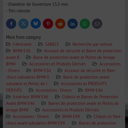
- Diamètre de l'ouverture 15,5 mm
- Très robuste
Bluesky
Twitter
Facebook
Pinterest
Reddit
LinkedIn
WhatsApp
E-
mail
More from category
Fabricants
SABELT
Recherche par voiture
BMW E30
Arceaux de sécurité et Barre de protection
avant B
Barre de protection avant et Points de levage
BMW
Accessoires et Produits Dérivés
Accessoires
- Divers
BMW E36
Arceaux de sécurité et Pare-
chocs tubulaires BMW E
Barre de protection avant
tubulaire et Points de l
Accessoires et PRODUITS
DÉRIVÉS
Accessoires - Divers
BMW E46
Extérieur BMW E46
Châssis et Barres de Protection
Avant BMW E46
Barres de protection avant et Points de
levage BMW
Accessoires et Produits Dérivés
Accessoires - Divers
BMW E9X
Châssis et Pare-
chocs avant tubulaires BMW E9X
Barres de protection