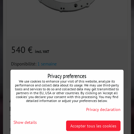
540 €
incl. VAT
Disponibilité:
1 semaine
Privacy preferences
AJOUTER AU PANIER
pcs
We use cookies to enhance your visit of this website, analyze its
performance and collect data about its usage. We may use third-party
tools and services to do so and collected data may get transmitted to
partners in the EU, USA or other countries. By clicking on 'Accept all
cookies' you declare your consent with this processing. You may find
Adaptateur PMC pour moteur GM Chevrolet LS V8
detailed information or adjust your preferences below.
LS1 LS3 LS7 LSA LSX et boîtes de vitesses Nissan
Privacy declaration
350Z Z33 370Z Z34
Show details
Accepter tous les cookies
PMC MOTORSPORT Adaptateur pour moteur GM Chevrolet