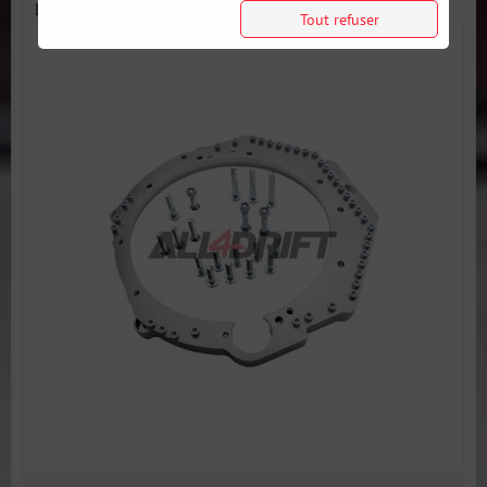
LS V8 LS1 LS3...
Tout refuser