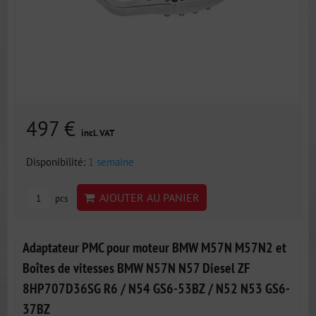
497 €
incl. VAT
Disponibilité:
1 semaine
AJOUTER AU PANIER
pcs
Adaptateur PMC pour moteur BMW M57N M57N2 et
Boîtes de vitesses BMW N57N N57 Diesel ZF
8HP707D36SG R6 / N54 GS6-53BZ / N52 N53 GS6-
37BZ