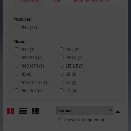
Paramètres
Prix
Texte de recherche
Producer:
PMC (27)
Motor:
M54 (2)
M52 (2)
M50 S50 (2)
M57N (1)
M60 M70 (2)
1JZ 2JZ (5)
RB (4)
SR (4)
M112 M113 (3)
UZ (2)
M62 S62 (2)
LS (3)
En stock uniquement
Grid
List
Table