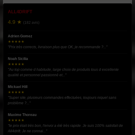
ALL4DRIFT
4.9 ★
(182 avis)
Adrien Gomez
★★★★★
"Prix très corrects, livraison plus que OK, je recommande ?..."
Noah Sicilia
★★★★★
"Au top comme d habitude, large choix de produits tous d excellente
qualité et personnel passionné et..."
Mickael Hill
★★★★★
"Super site, plusieurs commandes effectuées, toujours niquel sans
problème ?..."
Maxime Thoreau
★★★★★
"le prix était très bon, l'envoi a été très rapide. Je suis 100% satisfait de
All4drift. Je ne connai..."