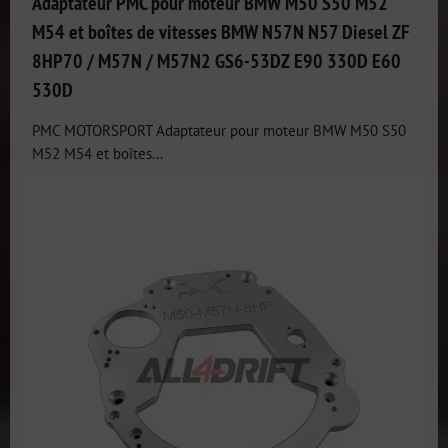
Adaptateur PMC pour moteur BMW M50 S50 M52
M54 et boîtes de vitesses BMW N57N N57 Diesel ZF
8HP70 / M57N / M57N2 GS6-53DZ E90 330D E60
530D
PMC MOTORSPORT Adaptateur pour moteur BMW M50 S50
M52 M54 et boîtes...