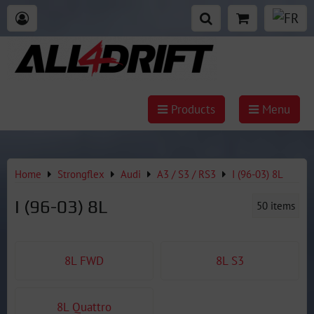
Products
Menu
Home
Strongflex
Audi
A3 / S3 / RS3
I (96-03) 8L
I (96-03) 8L
50
items
8L FWD
8L S3
8L Quattro