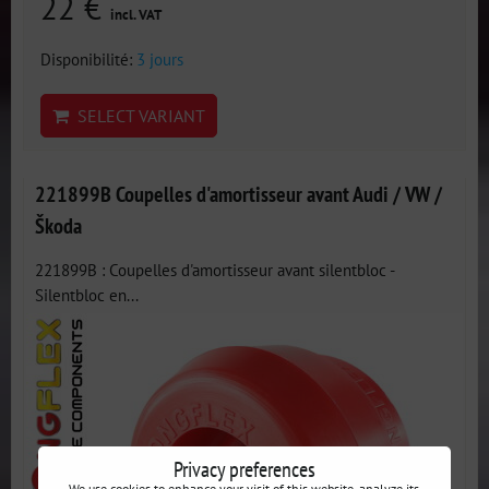
22 €
incl. VAT
Disponibilité:
3 jours
SELECT VARIANT
221899B Coupelles d'amortisseur avant Audi / VW /
Škoda
221899B : Coupelles d'amortisseur avant silentbloc -
Silentbloc en...
Privacy preferences
We use cookies to enhance your visit of this website, analyze its