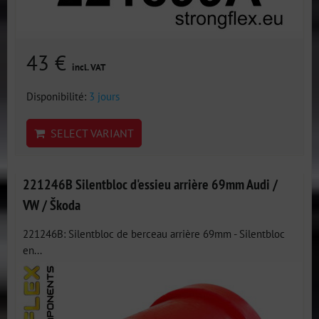
43 €
incl. VAT
Disponibilité:
3 jours
SELECT VARIANT
221246B Silentbloc d'essieu arrière 69mm Audi /
VW / Škoda
221246B: Silentbloc de berceau arrière 69mm - Silentbloc
en...