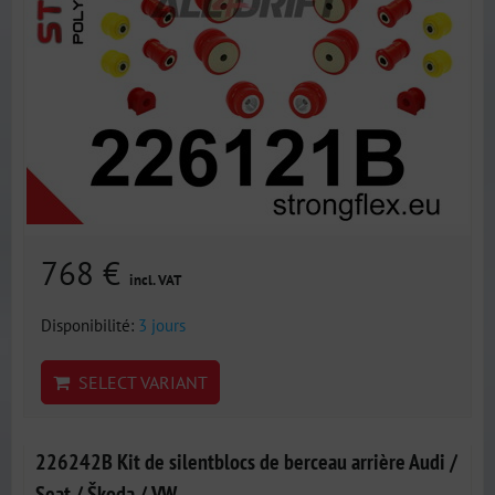
768 €
incl. VAT
Disponibilité:
3 jours
SELECT VARIANT
226242B Kit de silentblocs de berceau arrière Audi /
Seat / Škoda / VW