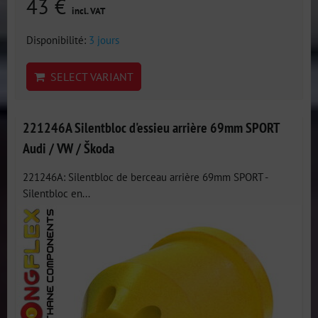
43 €
incl. VAT
Disponibilité:
3 jours
SELECT VARIANT
221246A Silentbloc d'essieu arrière 69mm SPORT
Audi / VW / Škoda
221246A: Silentbloc de berceau arrière 69mm SPORT -
Silentbloc en...