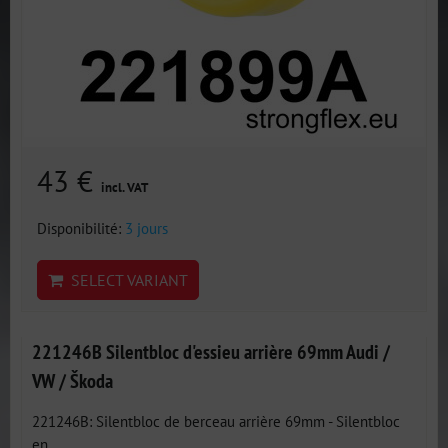
43 €
incl. VAT
Disponibilité:
3 jours
SELECT VARIANT
221246B Silentbloc d'essieu arrière 69mm Audi /
VW / Škoda
221246B: Silentbloc de berceau arrière 69mm - Silentbloc
en...