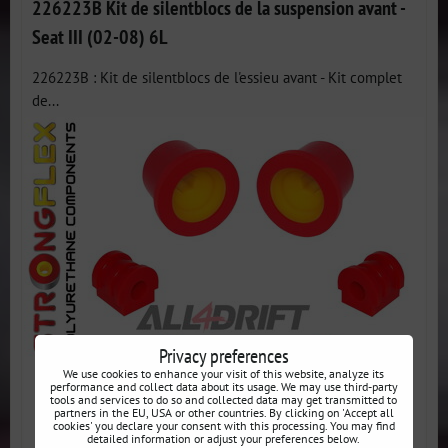
226223B Kit de silentblocs de la suspension avant -
Seat III (02-08) 6L
226223B : Kit de silentblocs de l'essieu avant - Kit complet
de...
Privacy preferences
We use cookies to enhance your visit of this website, analyze its
performance and collect data about its usage. We may use third-party
tools and services to do so and collected data may get transmitted to
partners in the EU, USA or other countries. By clicking on 'Accept all
cookies' you declare your consent with this processing. You may find
detailed information or adjust your preferences below.