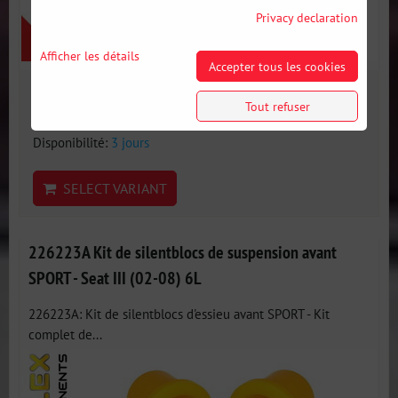
Privacy declaration
Afficher les détails
Accepter tous les cookies
167 €
Tout refuser
incl. VAT
Disponibilité:
3 jours
SELECT VARIANT
226223A Kit de silentblocs de suspension avant
SPORT - Seat III (02-08) 6L
226223A: Kit de silentblocs d'essieu avant SPORT - Kit
complet de...