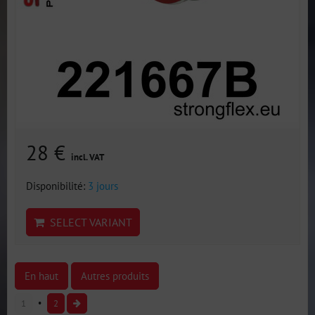
28 €
incl. VAT
Disponibilité:
3 jours
SELECT VARIANT
En haut
Autres produits
1
2