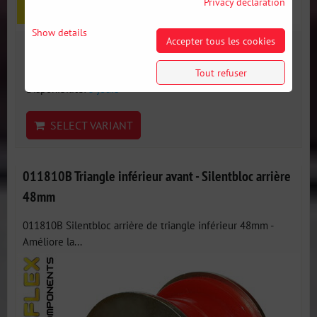
Privacy declaration
Show details
Accepter tous les cookies
22 €
incl. VAT
Tout refuser
Disponibilité:
3 jours
SELECT VARIANT
011810B Triangle inférieur avant - Silentbloc arrière
48mm
011810B Silentbloc arrière de triangle inférieur 48mm -
Améliore la...