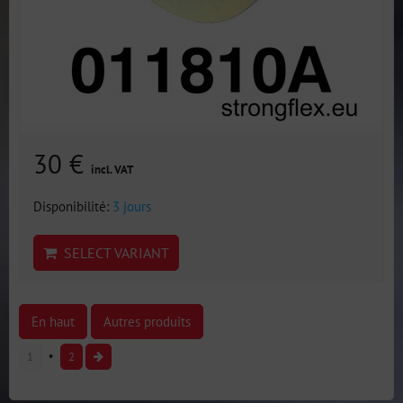
30 €
incl. VAT
Disponibilité:
3 jours
SELECT VARIANT
En haut
Autres produits
1
2