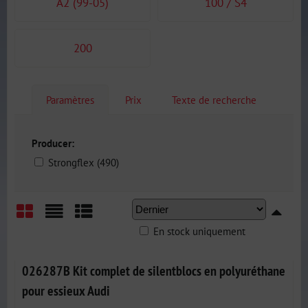
A2 (99-05)
100 / S4
200
Paramètres
Prix
Texte de recherche
Producer:
Strongflex (490)
En stock uniquement
Grid
List
Table
026287B Kit complet de silentblocs en polyuréthane
pour essieux Audi