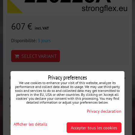
607 €
incl. VAT
Disponibilité:
3 jours
SELECT VARIANT
Privacy preferences
026239B : Kit complet de silentblocs de suspension -
We use cookies to enhance your visit of this website, analyze its
Audi C5 (97-04) Quattro & Allroad
performance and collect data about its usage. We may use third-party
tools and services to do so and collected data may get transmitted to
partners in the EU, USA or other countries. By clicking on 'Accept all
026239B : Kit complet de silentblocs de suspension - Kit
cookies' you declare your consent with this processing. You may find
detailed information or adjust your preferences below.
complet de...
Privacy declaration
Afficher les détails
Accepter tous les cookies