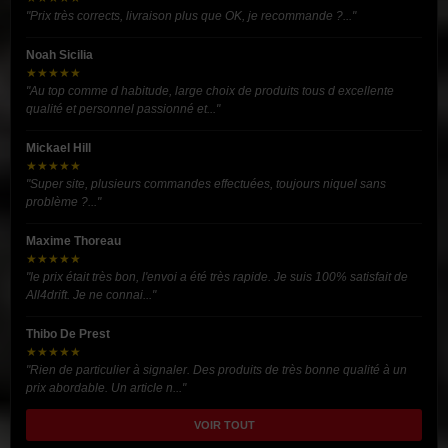
"Prix très corrects, livraison plus que OK, je recommande ?..."
Noah Sicilia
★★★★★
"Au top comme d habitude, large choix de produits tous d excellente
qualité et personnel passionné et..."
Mickael Hill
★★★★★
"Super site, plusieurs commandes effectuées, toujours niquel sans
problème ?..."
Maxime Thoreau
★★★★★
"le prix était très bon, l'envoi a été très rapide. Je suis 100% satisfait de
All4drift. Je ne connai..."
Thibo De Prest
★★★★★
"Rien de particulier à signaler. Des produits de très bonne qualité à un
prix abordable. Un article n..."
VOIR TOUT