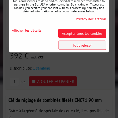
tools and services to do so and collected data may get transmitted to
partners in the EU, USA or other countries. By clicking on 'Accept all
cookies' you declare your consent with this processing. You may find
detailed information or adjust your preferences below.
Privacy declaration
Afficher les détails
Accepter tous les cookies
Tout refuser
392 €
incl. VAT
Disponibilité:
1 semaine
AJOUTER AU PANIER
pcs
Clé de réglage de combinés filetés CNC71 90 mm
Grâce à la géométrie spéciale de cette clé, il est possible de
la...