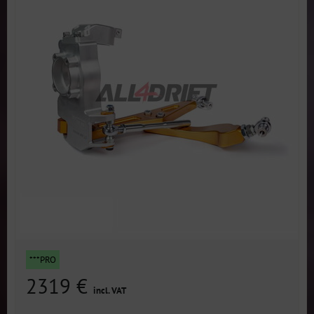
***PRO
2319 €
incl. VAT