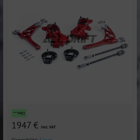
***PRO
1947 €
incl. VAT
Disponibilité:
3 jours