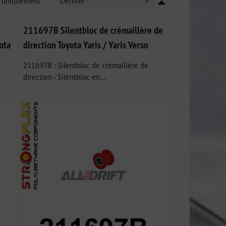
k uniquement
Dernier
211697B Silentbloc de crémaillère de
ota
direction Toyota Yaris / Yaris Verso
211697B : Silentbloc de crémaillère de
direction - Silentbloc en...