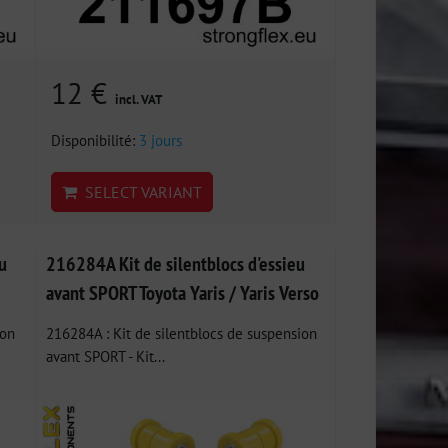
12 €
incl. VAT
Disponibilité:
3 jours
SELECT VARIANT
u
216284A Kit de silentblocs d'essieu
avant SPORT Toyota Yaris / Yaris Verso
ion
216284A : Kit de silentblocs de suspension
avant SPORT - Kit...