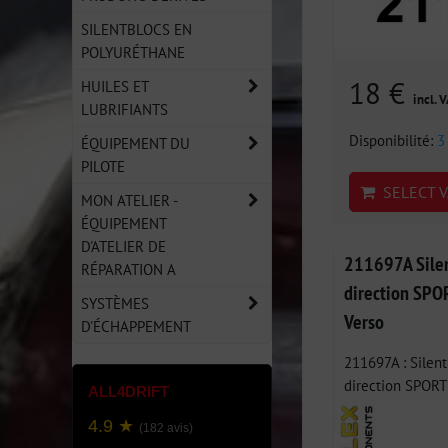
SILENTBLOCS EN
POLYURÉTHANE
18 €
HUILES ET
incl. 
LUBRIFIANTS
Disponibilité:
3
ÉQUIPEMENT DU
PILOTE
SELECT V
MON ATELIER -
ÉQUIPEMENT
D'ATELIER DE
211697A Silen
RÉPARATION A
direction SPOR
SYSTÈMES
Verso
D'ÉCHAPPEMENT
211697A : Silent
direction SPORT -
ALL4DRIFT
4.9 ★
(182 avis)