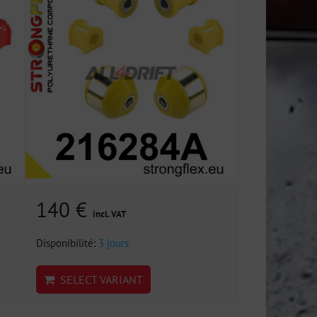
140 €
incl. VAT
Disponibilité:
3 jours
SELECT VARIANT