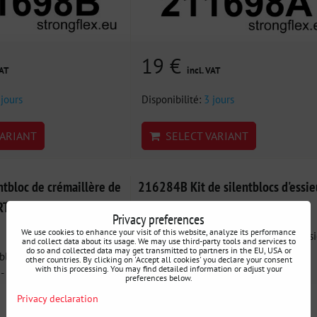
19 €
VAT
incl. VAT
 jours
Disponibilité:
3 jours
ARIANT
SELECT VARIANT
tbloc de crémaillère de
216284B Kit de silentblocs d'essie
T Toyota Yaris / Yaris
avant Toyota Yaris / Yaris Verso
Privacy preferences
We use cookies to enhance your visit of this website, analyze its performance
216284B: Kit de silentblocs de suspens
and collect data about its usage. We may use third-party tools and services to
avant - Kit complet de...
do so and collected data may get transmitted to partners in the EU, USA or
bloc de crémaillère de
other countries. By clicking on 'Accept all cookies' you declare your consent
with this processing. You may find detailed information or adjust your
 Silentbloc...
preferences below.
Privacy declaration