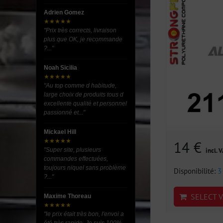
Adrien Gomez
★★★★★
"Prix très corrects, livraison
plus que OK, je recommande
?..."
Noah Sicilia
★★★★★
"Au top comme d habitude,
large choix de produits tous d
excellente qualité et personnel
passionné et..."
Mickael Hill
★★★★★
14 €
"Super site, plusieurs
incl. 
commandes effectuées,
toujours niquel sans problème
Disponibilité:
3
?..."
SELECT V
Maxime Thoreau
★★★★★
"le prix était très bon, l'envoi a