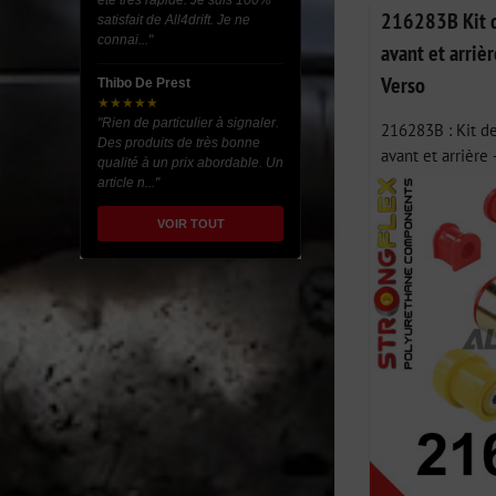
été très rapide. Je suis 100%
216283B Kit d
satisfait de All4drift. Je ne
connai..."
avant et arrièr
Verso
Thibo De Prest
★★★★★
"Rien de particulier à signaler.
216283B : Kit de
Des produits de très bonne
avant et arrière –
qualité à un prix abordable. Un
article n..."
VOIR TOUT