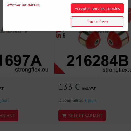
Afficher les détails
Accepter tous les cookies
Tout refuser
133 €
VAT
incl. VAT
 jours
Disponibilité:
3 jours
ARIANT
SELECT VARIANT