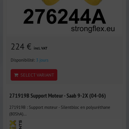
224 €
incl. VAT
Disponibilité:
3 jours
SELECT VARIANT
271919B Support Moteur - Saab 9-2X (04-06)
271919B : Support moteur - Silentbloc en polyuréthane
(80ShA)...