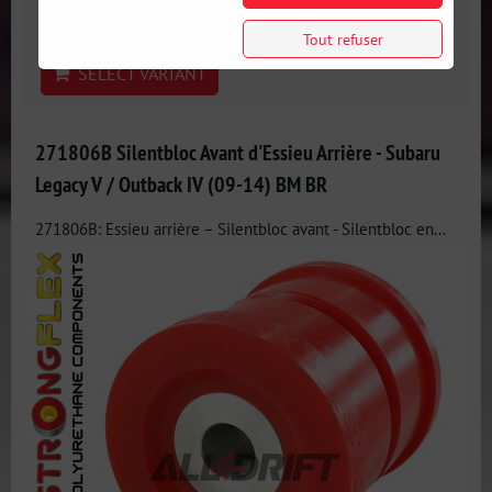
Disponibilité:
3 jours
Tout refuser
SELECT VARIANT
271806B Silentbloc Avant d'Essieu Arrière - Subaru
Legacy V / Outback IV (09-14) BM BR
271806B: Essieu arrière – Silentbloc avant - Silentbloc en...