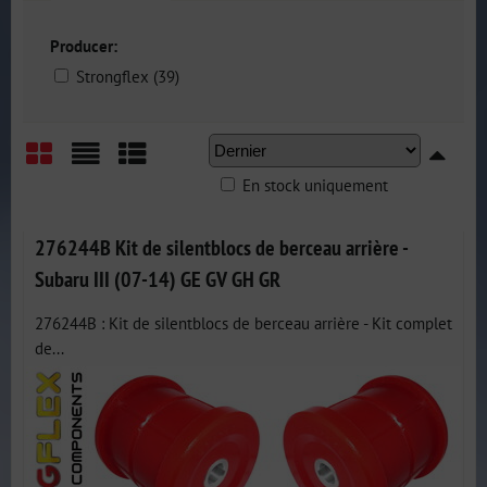
Producer:
Strongflex (39)
En stock uniquement
Grid
List
Table
276244B Kit de silentblocs de berceau arrière -
Subaru III (07-14) GE GV GH GR
276244B : Kit de silentblocs de berceau arrière - Kit complet
de...