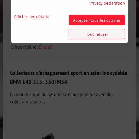
Privacy declaration
Afficher les détails
Accepter tous les cookies
NOUVEAU
208 €
Tout refuser
incl. VAT
Disponibilité:
Épuisé
Collecteurs d'échappement sport en acier inoxydable
BMW E46 325i 330i M54
La modification du système d'échappement avec des
collecteurs sport...