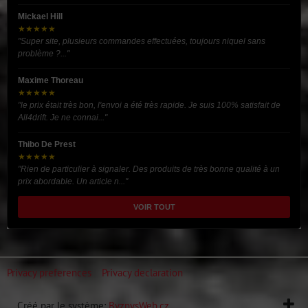
Mickael Hill
★★★★★
"Super site, plusieurs commandes effectuées, toujours niquel sans
problème ?..."
Maxime Thoreau
★★★★★
"le prix était très bon, l'envoi a été très rapide. Je suis 100% satisfait de
All4drift. Je ne connai..."
Thibo De Prest
★★★★★
"Rien de particulier à signaler. Des produits de très bonne qualité à un
prix abordable. Un article n..."
VOIR TOUT
Privacy preferences
Privacy declaration
Créé par le système:
ByznysWeb.cz