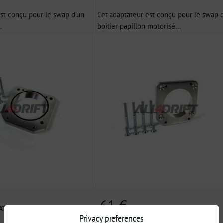
st conçu pour le swap d'un
Cet adaptateur est conçu pour le swap 
.
boîtier papillon motorisé...
61 €
VAT
incl. VAT
Privacy preferences