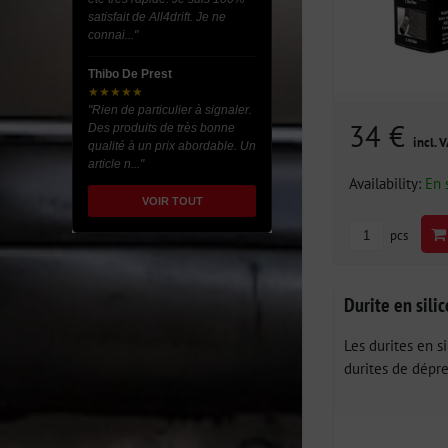
satisfait de All4drift. Je ne
connai..."
Thibo De Prest
★★★★★
"Rien de particulier à signaler.
34 €
Des produits de très bonne
incl. 
qualité à un prix abordable. Un
article n..."
Availability:
En 
VOIR TOUT
pcs
Durite en sil
Les durites en s
durites de dépre