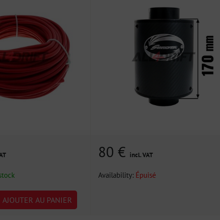
80 €
VAT
incl. VAT
stock
Availability:
Épuisé
AJOUTER AU PANIER