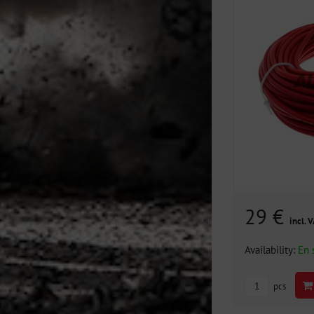
29 €
incl. 
Availability:
En 
pcs