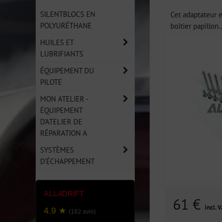
SILENTBLOCS EN
Cet adaptateur e
POLYURÉTHANE
boîtier papillon..
HUILES ET
LUBRIFIANTS
ÉQUIPEMENT DU
PILOTE
MON ATELIER -
ÉQUIPEMENT
D'ATELIER DE
RÉPARATION A
SYSTÈMES
D'ÉCHAPPEMENT
ALL4DRIFT
61 €
incl. 
4.9 ★
(182 avis)