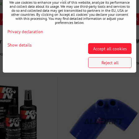
We use cookies to enhance your visit of this website, analyze its performance
stock
Availability:
En stock
and collect data about its usage. We may use third-party tools and services to
do so and collected data may get transmitted to partners in the EU, USA or
other countries. By clicking on 'Accept all cookies' you declare your consent
AJOUTER AU PANIER
AJOUTER AU PANIER
with this processing. You may find detailed information or adjust your
pcs
preferences below.
Privacy declaration
 filtres à air K&N
Durite d'admission en silicone BM
Show details
Accept all cookies
E36 325 328 M3 92-99 - coude
ur nettoyer vos filtres à air.
La durite d'admission en silicone est un
Reject all
durite de haute qualité...