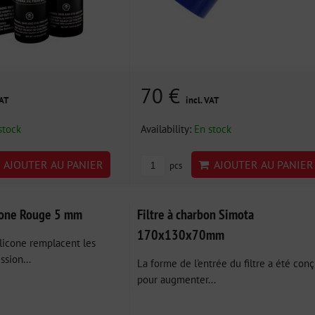
70 €
VAT
incl. VAT
stock
Availability:
En stock
AJOUTER AU PANIER
AJOUTER AU PANIER
pcs
icone Rouge 5 mm
Filtre à charbon Simota
170x130x70mm
ilicone remplacent les
ssion...
La forme de l'entrée du filtre a été con
pour augmenter...