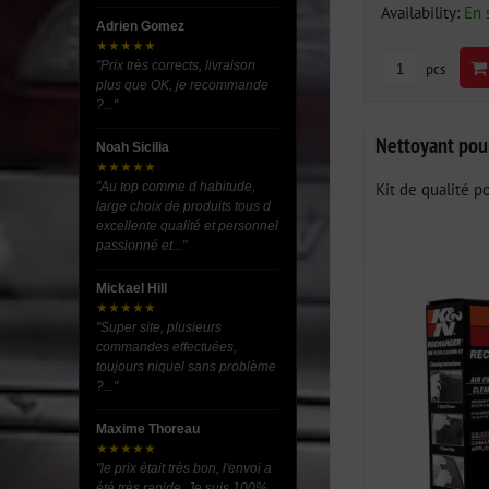
Availability:
En 
Adrien Gomez
★★★★★
"Prix très corrects, livraison
pcs
plus que OK, je recommande
?..."
Nettoyant pour
Noah Sicilia
★★★★★
Kit de qualité po
"Au top comme d habitude,
large choix de produits tous d
excellente qualité et personnel
passionné et..."
Mickael Hill
★★★★★
"Super site, plusieurs
commandes effectuées,
toujours niquel sans problème
?..."
Maxime Thoreau
★★★★★
"le prix était très bon, l'envoi a
été très rapide. Je suis 100%