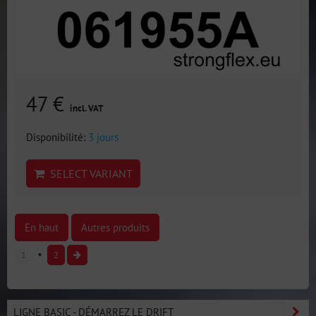
47 €
incl. VAT
Disponibilité:
3 jours
SELECT VARIANT
En haut
Autres produits
1
2
LIGNE BASIC - DÉMARREZ LE DRIFT