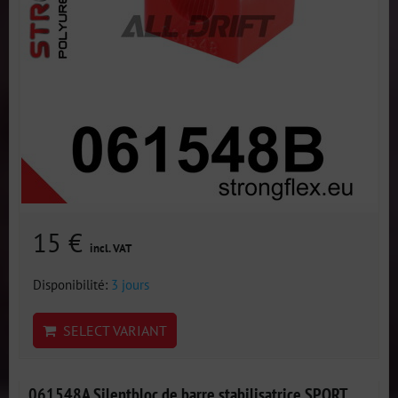
15 €
incl. VAT
Disponibilité:
3 jours
SELECT VARIANT
061548A Silentbloc de barre stabilisatrice SPORT