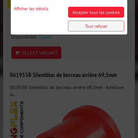
Afficher les détails
Accepter tous les cookies
16 €
incl. VAT
Tout refuser
Disponibilité:
3 jours
SELECT VARIANT
061955B Silentbloc de berceau arrière 69,5mm
061955B Silentbloc de berceau arrière 69,5mm - Améliore
la...