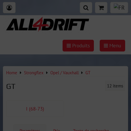
Produits
Menu
Home
Strongflex
Opel / Vauxhall
GT
GT
12
items
I (68-73)
Paramètres
Prix
Texte de recherche