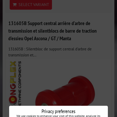
SELECT VARIANT
131605B Support central arrière d'arbre de
transmission et silentblocs de barre de traction
d'essieu Opel Ascona / GT / Manta
131605B : Silentbloc de support central d'arbre de
transmission et...
Privacy preferences
We use cookies to enhance your visit of this website, analyze its