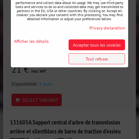
performance and collect data about its usage. We may use third-party
tools and services to do so and collected data may get transmitted to
partners in the EU, USA or other countries. By clicking on 'Accept all
cookies' you declare your consent with this processing. You may find
detailed information or adjust your preferences below.
Privacy declaration
Afficher les détails
Accepter tous les cookies
Tout refuser
21 €
incl. VAT
Disponibilité:
3 jours
SELECT VARIANT
131605A Support central d'arbre de transmission
arrière et silentblocs de barre de traction d'essieu