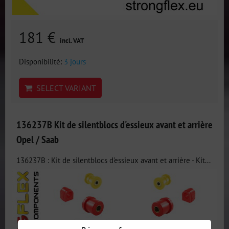
181 €
incl. VAT
Disponibilité:
3 jours
SELECT VARIANT
136237B Kit de silentblocs d'essieux avant et arrière
Opel / Saab
136237B : Kit de silentblocs d'essieux avant et arrière - Kit...