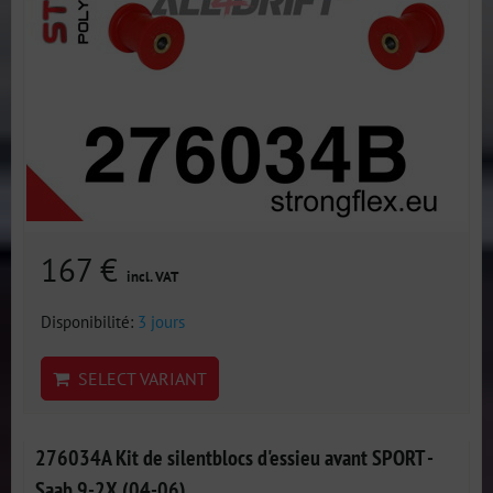
167 €
incl. VAT
Disponibilité:
3 jours
SELECT VARIANT
276034A Kit de silentblocs d'essieu avant SPORT -
Saab 9-2X (04-06)