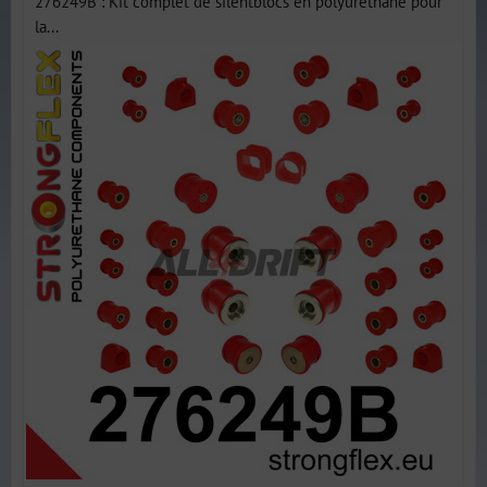
276249B : Kit complet de silentblocs en polyuréthane pour
la...