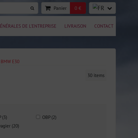
Panier
0 €
ÉNÉRALES DE L'ENTREPRISE
LIVRAISON
CONTACT
s BMW E30
30
items
P (3)
OBP (2)
agier (20)