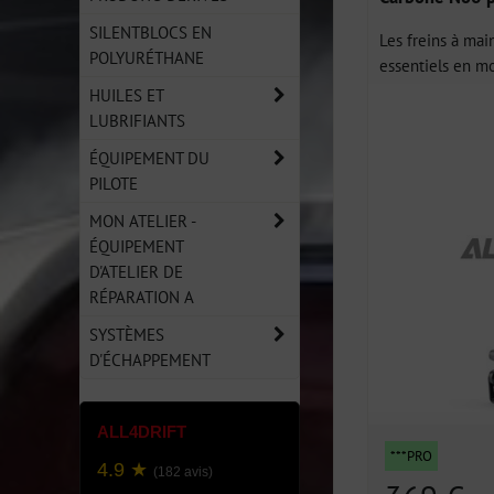
SILENTBLOCS EN
Les freins à mai
POLYURÉTHANE
essentiels en mo
HUILES ET
LUBRIFIANTS
ÉQUIPEMENT DU
PILOTE
MON ATELIER -
ÉQUIPEMENT
D'ATELIER DE
RÉPARATION A
SYSTÈMES
D'ÉCHAPPEMENT
ALL4DRIFT
***PRO
4.9 ★
(182 avis)