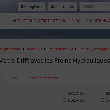
Enregistrer
Inscription
TOUT POUR VOTRE DRIFT CAR
BLOG
CONDITIONS G
e par voiture
BMW E30
Freins BMW E30
Freins Hydraulique
Votre Drift avec les Freins Hydrauliques
s
Prix
Texte de recherche
CNC71 (3)
IR
ODESA (2)
Sw