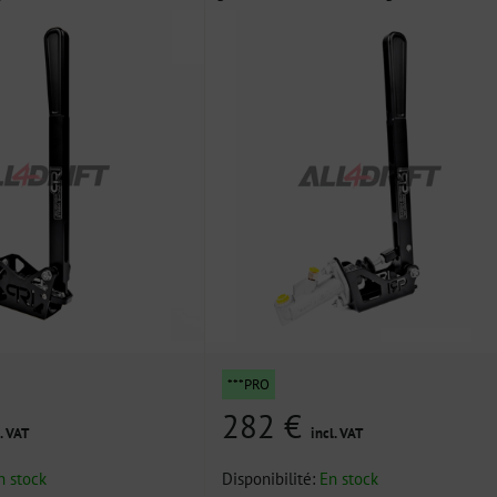
***PRO
282 €
. VAT
incl. VAT
n stock
Disponibilité:
En stock