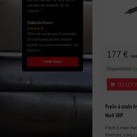
été très rapide. Je suis 100%
satisfait de All4drift. Je ne
connai..."
Thibo De Prest
★★★★★
"Rien de particulier à signaler.
Des produits de très bonne
qualité à un prix abordable. Un
article n..."
177 €
incl
VOIR TOUT
Disponibilité:
E
SELECT V
Frein à main 
No4 IRP
Frein à main hyd
inversée, conçu 