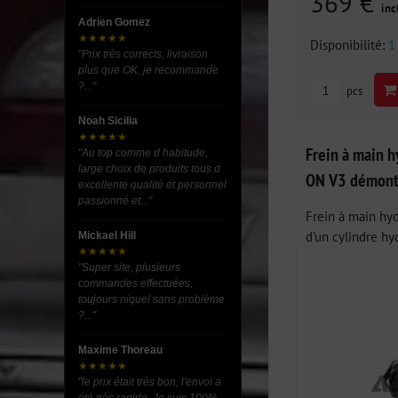
369 €
inc
Adrien Gomez
★★★★★
Disponibilité:
1
"Prix très corrects, livraison
plus que OK, je recommande
?..."
pcs
Noah Sicilia
★★★★★
Frein à main 
"Au top comme d habitude,
large choix de produits tous d
ON V3 démonta
excellente qualité et personnel
passionné et..."
Frein à main hy
d'un cylindre hy
Mickael Hill
★★★★★
"Super site, plusieurs
commandes effectuées,
toujours niquel sans problème
?..."
Maxime Thoreau
★★★★★
"le prix était très bon, l'envoi a