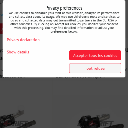
from 169 €
l. VAT
incl. VAT
Privacy preferences
We use cookies to enhance your visit of this website, analyze its performance
 semaine
Disponibilité:
En stock
and collect data about its usage. We may use third-party tools and services to
do so and collected data may get transmitted to partners in the EU, USA or
other countries. By clicking on 'Accept all cookies' you declare your consent
with this processing. You may find detailed information or adjust your
AJOUTER AU PANIER
SELECT VARIANT
preferences below.
Privacy declaration
hydraulique inversé ADD-
Frein à main hydraulique inversé 
Show details
Accepter tous les cookies
ble avec réservoir
ON V3 Démontable
Tout refuser
draulique compact doté
Frein à main hydraulique compact, doté
draulique OBP...
d'un cylindre hydraulique...