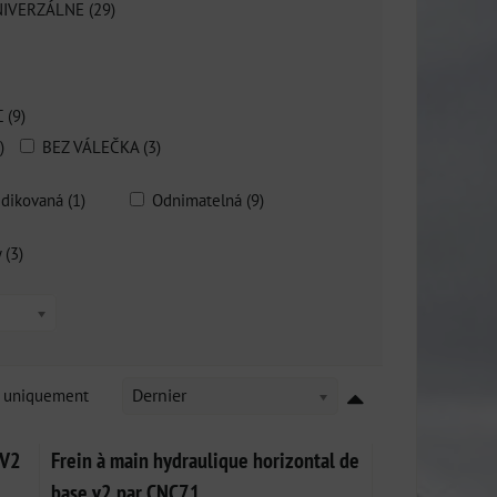
IVERZÁLNE (29)
C (9)
)
BEZ VÁLEČKA (3)
dikovaná (1)
Odnimatelná (9)
 (3)
k uniquement
Dernier
 V2
Frein à main hydraulique horizontal de
base v2 par CNC71