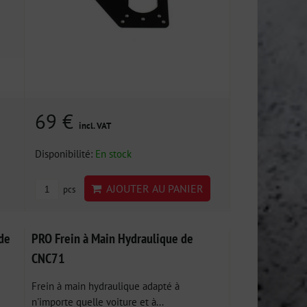
69 €
incl. VAT
Disponibilité:
En stock
AJOUTER AU PANIER
pcs
de
PRO Frein à Main Hydraulique de
CNC71
Frein à main hydraulique adapté à
n'importe quelle voiture et à...