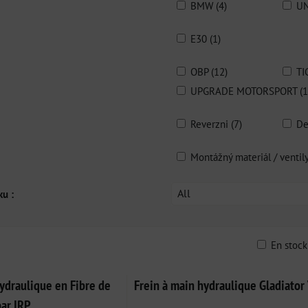
BMW (4)
UN
E30 (1)
OBP (12)
TI
UPGRADE MOTORSPORT (1
Reverzni (7)
De
Montážný materiál / ventily
All
ku :
En stoc
ble
ydraulique en Fibre de
Frein à main hydraulique Gladiator
ar IRP