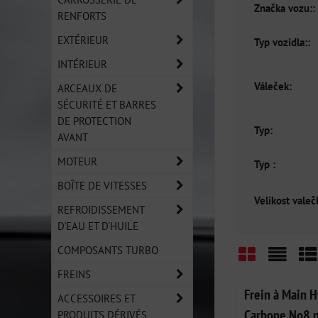
Značka vozu::
RENFORTS
EXTÉRIEUR
Typ vozidla::
INTÉRIEUR
Váleček:
ARCEAUX DE
SÉCURITÉ ET BARRES
DE PROTECTION
Typ:
AVANT
MOTEUR
Typ :
BOÎTE DE VITESSES
Velikost valeč
REFROIDISSEMENT
D'EAU ET D'HUILE
COMPOSANTS TURBO
FREINS
Grid
List
Ta
Frein à Main H
ACCESSOIRES ET
Carbone No8 p
PRODUITS DÉRIVÉS