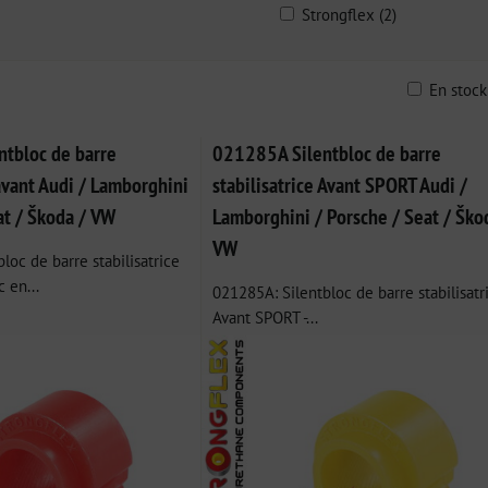
Strongflex (2)
En stoc
ble
tbloc de barre
021285A Silentbloc de barre
 avant Audi / Lamborghini
stabilisatrice Avant SPORT Audi /
at / Škoda / VW
Lamborghini / Porsche / Seat / Ško
VW
loc de barre stabilisatrice
c en...
021285A: Silentbloc de barre stabilisatr
Avant SPORT -...