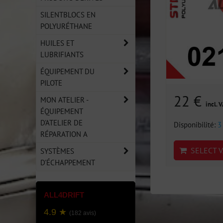
SILENTBLOCS EN
POLYURÉTHANE
HUILES ET
LUBRIFIANTS
ÉQUIPEMENT DU
PILOTE
22 €
MON ATELIER -
incl. 
ÉQUIPEMENT
D'ATELIER DE
Disponibilité:
3
RÉPARATION A
SELECT V
SYSTÈMES
D'ÉCHAPPEMENT
ALL4DRIFT
4.9 ★
(182 avis)