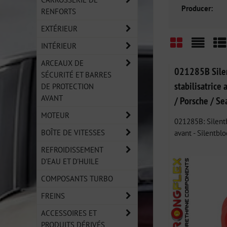
Producer:
RENFORTS
EXTÉRIEUR
INTÉRIEUR
Grid
List
Ta
ARCEAUX DE
021285B Silen
SÉCURITÉ ET BARRES
stabilisatrice
DE PROTECTION
AVANT
/ Porsche / Se
MOTEUR
021285B: Silentb
BOÎTE DE VITESSES
avant - Silentblo
REFROIDISSEMENT
D'EAU ET D'HUILE
COMPOSANTS TURBO
FREINS
ACCESSOIRES ET
PRODUITS DÉRIVÉS