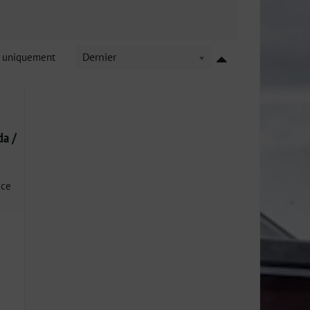
k uniquement
Dernier
da /
ice