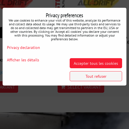
Privacy preferences
We use cookies to enhance your visit of this website, analyze its performance
and collect data about its usage. We may use third-party tools and services to
do so and collected data may get transmitted to partners in the EU, USA or
other countries. By clicking on 'Accept all cookies' you declare your consent
with this processing. You may find detailed information or adjust your
preferences below.
Privacy declaration
23 €
Afficher les détails
VAT
incl. VAT
Accepter tous les cookies
 jours
Disponibilité:
3 jours
Tout refuser
ARIANT
SELECT VARIANT