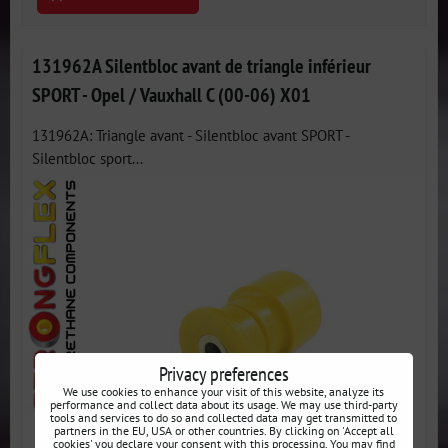
131962A Silentbloc avant de triangle inférieur
SPORT - Opel / Vauxhall C (00-06) X01
131962A: Triangle avant - Silentbloc avant SPORT -
Silentbloc sport...
Privacy preferences
We use cookies to enhance your visit of this website, analyze its
performance and collect data about its usage. We may use third-party
tools and services to do so and collected data may get transmitted to
partners in the EU, USA or other countries. By clicking on 'Accept all
cookies' you declare your consent with this processing. You may find