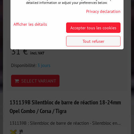
detailed information or adjust your preferences below.
Privacy declaration
Afficher les détails
Accepter tous les cookies
Tout refuser
31 €
incl. VAT
Disponibilité:
3 jours
SELECT VARIANT
131139B Silentbloc de barre de réaction 18-24mm
Opel Combo / Corsa / Tigra
131139B : Silentbloc de barre de réaction - Silentbloc en...