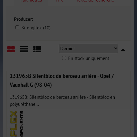
Producer:
Strongflex (10)
En stock uniquement
Grid
List
Table
131965B Silentbloc de berceau arrière - Opel /
Vauxhall G (98-04)
131965B: Silentbloc de berceau arrière - Silentbloc en
polyuréthane...