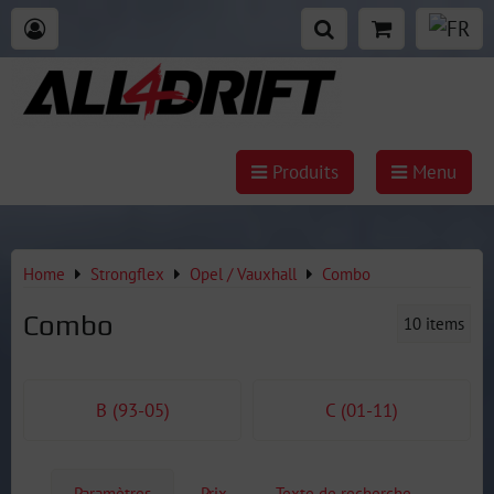
Produits
Menu
Home
Strongflex
Opel / Vauxhall
Combo
Combo
10
items
B (93-05)
C (01-11)
Paramètres
Prix
Texte de recherche