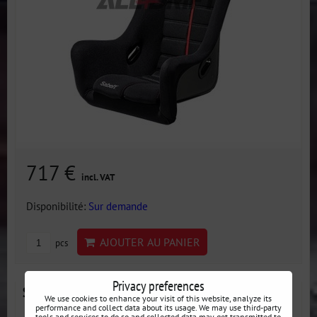
717 €
incl. VAT
Disponibilité:
Sur demande
AJOUTER AU PANIER
pcs
Privacy preferences
Siège de course Sabelt GT-3 - FIA
We use cookies to enhance your visit of this website, analyze its
performance and collect data about its usage. We may use third-party
tools and services to do so and collected data may get transmitted to