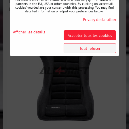
Le siège de course Sabelt GT-3 en fibre de verre offre une
partners in the EU, USA or other countries. By clicking on 'Accept all
position...
cookies' you declare your consent with this processing. You may find
detailed information or adjust your preferences below.
Privacy declaration
Afficher les détails
Accepter tous les cookies
Tout refuser