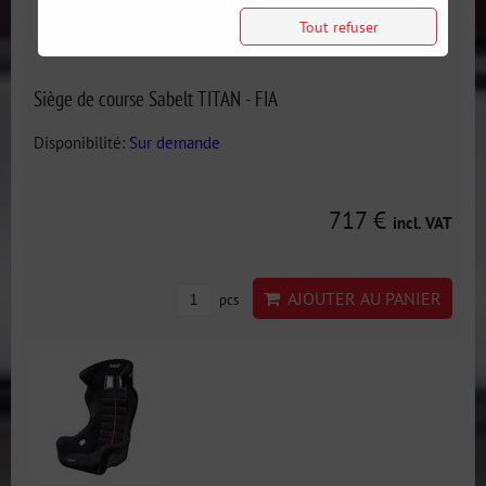
Tout refuser
Siège de course Sabelt TITAN - FIA
Disponibilité:
Sur demande
717 €
incl. VAT
AJOUTER AU PANIER
pcs