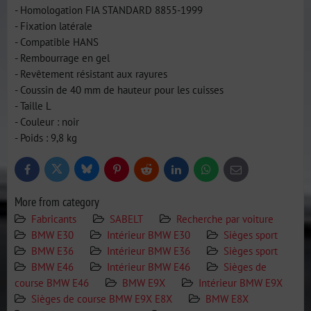
- Homologation FIA STANDARD 8855-1999
- Fixation latérale
- Compatible HANS
- Rembourrage en gel
- Revêtement résistant aux rayures
- Coussin de 40 mm de hauteur pour les cuisses
- Taille L
- Couleur : noir
- Poids : 9,8 kg
Bluesky
Twitter
Facebook
Pinterest
Reddit
LinkedIn
WhatsApp
E-
mail
More from category
Fabricants
SABELT
Recherche par voiture
BMW E30
Intérieur BMW E30
Sièges sport
BMW E36
Intérieur BMW E36
Sièges sport
BMW E46
Intérieur BMW E46
Sièges de
course BMW E46
BMW E9X
Intérieur BMW E9X
Sièges de course BMW E9X E8X
BMW E8X