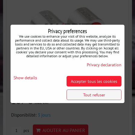
Privacy preferences
We use cookies to enhance your visit of this website, analyze its
performance and collect data about its usage. We may use third-party
tools and services to do so and collected data may get transmitted to
partners in the EU, USA or other countries. By clicking on 'Accept all
cookies' you declare your consent with this processing. You may find
detailed information or adjust your preferences below.
Privacy declaration
Show details
Accepter tous les cookies
Tout refuser
167 €
incl. VAT
Disponibilité:
3 jours
AJOUTER AU PANIER
pcs