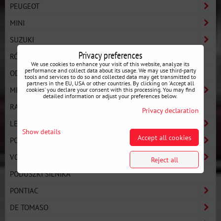
PEUGEOT
MINI
SUZUKI
Privacy preferences
RÓŻNE
We use cookies to enhance your visit of this website, analyze its
performance and collect data about its usage. We may use third-party
ODBOJE, WIESZAKI TŁUMIKA
tools and services to do so and collected data may get transmitted to
partners in the EU, USA or other countries. By clicking on 'Accept all
MERCEDES
cookies' you declare your consent with this processing. You may find
detailed information or adjust your preferences below.
RAK GARAGE
Privacy declaration
LEXUS
Show details
Accept all cookies
PORSCHE
VOLVO
Reject all
PODUSZKI SILNIKA
PONTIAC
DE TOMASO