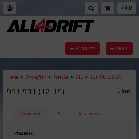
Products
Menu
Home
Strongflex
Porsche
911
911 991 (12-19)
911 991 (12-19)
1
item
Parameters
Prix
Search text
Producer: