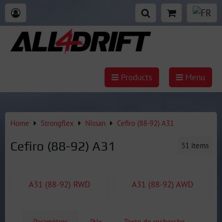
Products
Menu
Home
Strongflex
Nissan
Cefiro (88-92) A31
Cefiro (88-92) A31
51
items
A31 (88-92) RWD
A31 (88-92) AWD
Paramètres
Prix
Texte de recherche