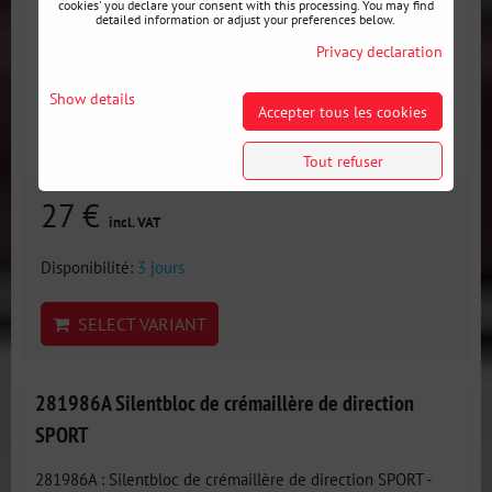
cookies' you declare your consent with this processing. You may find
detailed information or adjust your preferences below.
Privacy declaration
Show details
Accepter tous les cookies
Tout refuser
27 €
incl. VAT
Disponibilité:
3 jours
SELECT VARIANT
281986A Silentbloc de crémaillère de direction
SPORT
281986A : Silentbloc de crémaillère de direction SPORT -