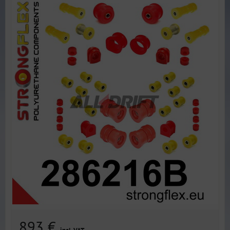
893 €