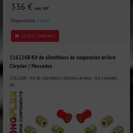
336 €
incl. VAT
Disponibilité:
3 jours
SELECT VARIANT
116226B Kit de silentblocs de suspension arrière
Chrysler / Mercedes
116226B : Kit de silentblocs d'essieu arrière - Kit complet
de...