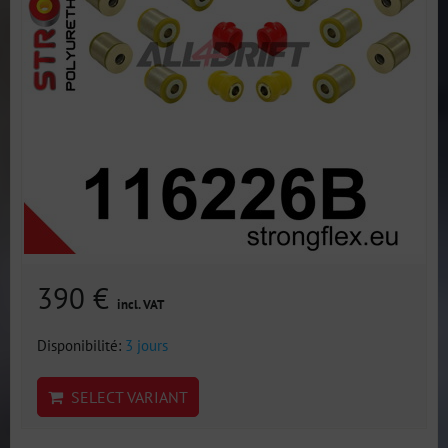
390 €
incl. VAT
Disponibilité:
3 jours
SELECT VARIANT