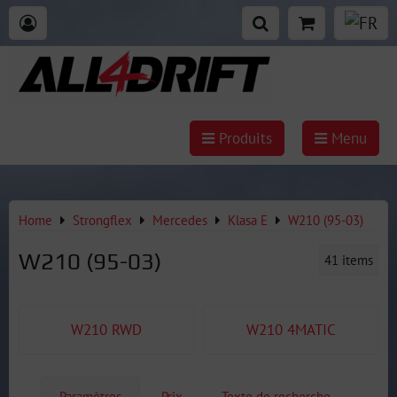
Produits
Menu
Home
Strongflex
Mercedes
Klasa E
W210 (95-03)
W210 (95-03)
41
items
W210 RWD
W210 4MATIC
Paramètres
Prix
Texte de recherche