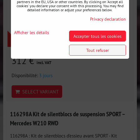
partners in the EU, USA or other countries. By clicking on 'Accept all
cookies' you declare your consent with this processing. You may find
detailed information or adjust your preferences below.
Privacy declaration
Afficher les détails
Accepter tous les cookies
Tout refuser
312 €
incl. VAT
Disponibilité:
3 jours
SELECT VARIANT
116298A Kit de silentblocs de suspension SPORT –
Mercedes W210 RWD
116298A : Kit de silentblocs d'essieu avant SPORT - Kit