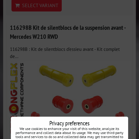
SELECT VARIANT
116298B Kit de silentblocs de la suspension avant -
Mercedes W210 RWD
116298B : Kit de silentblocs d'essieu avant - Kit complet
de...
Privacy preferences
We use cookies to enhance your visit of this website, analyze its
performance and collect data about its usage. We may use third-party
tools and services to do so and collected data may get transmitted to