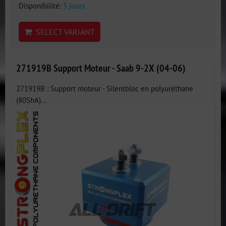
Disponibilité:
3 jours
SELECT VARIANT
271919B Support Moteur - Saab 9-2X (04-06)
271919B : Support moteur - Silentbloc en polyuréthane
(80ShA)...