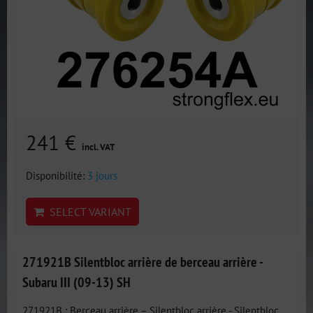
241 €
incl. VAT
Disponibilité:
3 jours
SELECT VARIANT
271921B Silentbloc arrière de berceau arrière -
Subaru III (09-13) SH
271921B : Berceau arrière – Silentbloc arrière - Silentbloc