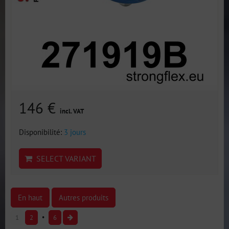
146 €
incl. VAT
Disponibilité:
3 jours
SELECT VARIANT
En haut
Autres produits
1
2
6