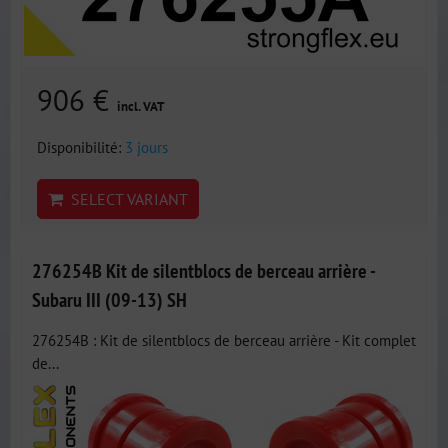
906 €
incl. VAT
Disponibilité:
3 jours
SELECT VARIANT
276254B Kit de silentblocs de berceau arrière -
Subaru III (09-13) SH
276254B : Kit de silentblocs de berceau arrière - Kit complet
de...