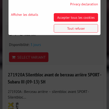
Privacy declaration
Afficher les détails
Accepter tous les cookies
Tout refuser
54 €
incl. VAT
Disponibilité:
3 jours
SELECT VARIANT
271920A Silentbloc avant de berceau arrière SPORT -
Subaru III (09-13) SH
271920A : Berceau arrière – silentbloc avant SPORT -
Silentbloc...