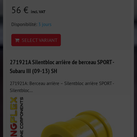
56 €
incl. VAT
Disponibilité:
3 jours
SELECT VARIANT
271921A Silentbloc arrière de berceau SPORT -
Subaru III (09-13) SH
271921A: Berceau arrière – Silentbloc arrière SPORT -
Silentbloc...