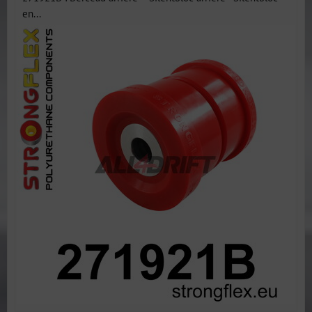
en...