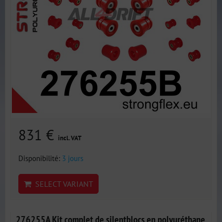
831 €
incl. VAT
Disponibilité:
3 jours
SELECT VARIANT
276255A Kit complet de silentblocs en polyuréthane