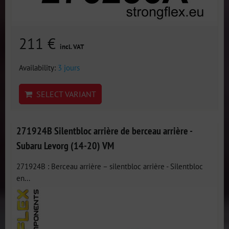
211 €
incl. VAT
Availability:
3 jours
SELECT VARIANT
271924B Silentbloc arrière de berceau arrière -
Subaru Levorg (14-20) VM
271924B : Berceau arrière – silentbloc arrière - Silentbloc
en...