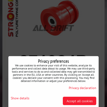
Privacy preferences
We use cookies to enhance your visit of this website, analyze its
performance and collect data about its usage. We may use third-party
tools and services to do so and collected data may get transmitted to
partners in the EU, USA or other countries. By clicking on 'Accept all
cookies' you declare your consent with this processing. You may find
detailed information or adjust your preferences below.
48 €
Privacy declaration
incl. VAT
Availability:
3 jours
Show details
Accept all cookies