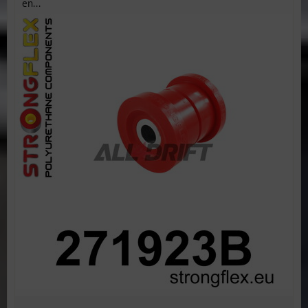
en...