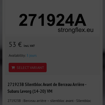
53 €
incl. VAT
Availability:
3 jours
SELECT VARIANT
271923B Silentbloc Avant de Berceau Arrière -
Subaru Levorg (14-20) VM
271923B : Berceau arrière – silentbloc avant - Silentbloc