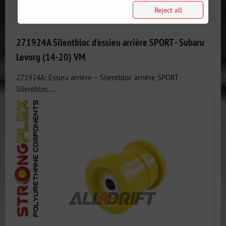
SELECT VARIANT
Reject all
271924A Silentbloc d'essieu arrière SPORT - Subaru
Levorg (14-20) VM
271924A: Essieu arrière – Silentbloc arrière SPORT -
Silentbloc...