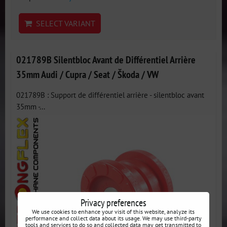
SELECT VARIANT
021789B Silentbloc Avant de Différentiel Arrière
35mm Audi / Cupra / Seat / Škoda / VW
021789B : Support de différentiel arrière - silentbloc avant
35mm -...
Privacy preferences
We use cookies to enhance your visit of this website, analyze its
performance and collect data about its usage. We may use third-party
tools and services to do so and collected data may get transmitted to