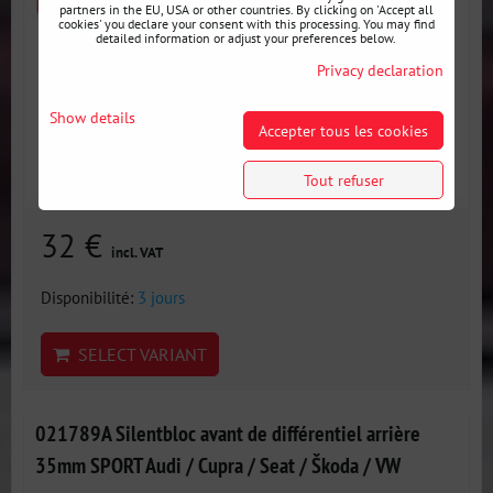
partners in the EU, USA or other countries. By clicking on 'Accept all
cookies' you declare your consent with this processing. You may find
detailed information or adjust your preferences below.
Privacy declaration
Show details
Accepter tous les cookies
Tout refuser
32 €
incl. VAT
Disponibilité:
3 jours
SELECT VARIANT
021789A Silentbloc avant de différentiel arrière
35mm SPORT Audi / Cupra / Seat / Škoda / VW