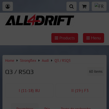
Products
Menu
Home
Strongflex
Audi
Q3 / RSQ3
Q3 / RSQ3
60
items
I (11-18) 8U
II (19-) F3
Paramètres
Prix
Texte de recherche