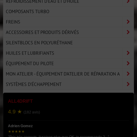
REFROIDISSEMENT D'EAU ET D'HUILE
COMPOSANTS TURBO
FREINS
ACCESSOIRES ET PRODUITS DÉRIVÉS
SILENTBLOCS EN POLYURÉTHANE
HUILES ET LUBRIFIANTS
ÉQUIPEMENT DU PILOTE
MON ATELIER - ÉQUIPEMENT D'ATELIER DE RÉPARATION A
SYSTÈMES D'ÉCHAPPEMENT
ALL4DRIFT
4.9 ★
(182 avis)
Adrien Gomez
★★★★★
"Prix très corrects, livraison plus que OK, je recommande ?..."