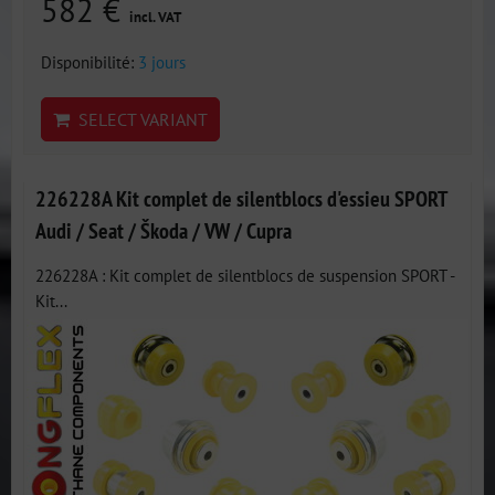
582 €
incl. VAT
Disponibilité:
3 jours
SELECT VARIANT
226228A Kit complet de silentblocs d'essieu SPORT
Audi / Seat / Škoda / VW / Cupra
226228A : Kit complet de silentblocs de suspension SPORT -
Kit...