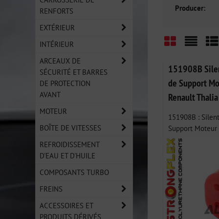
Producer:
RENFORTS
EXTÉRIEUR
INTÉRIEUR
Grid
List
Ta
ARCEAUX DE
151908B Silen
SÉCURITÉ ET BARRES
de Support Mot
DE PROTECTION
AVANT
Renault Thalia
MOTEUR
151908B : Silent
BOÎTE DE VITESSES
Support Moteur -
REFROIDISSEMENT
D'EAU ET D'HUILE
COMPOSANTS TURBO
FREINS
ACCESSOIRES ET
PRODUITS DÉRIVÉS