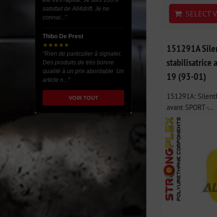
été très rapide. Je suis 100%
satisfait de All4drift. Je ne
SELECT V
connai..."
Thibo De Prest
★★★★★
151291A Silen
"Rien de particulier à signaler.
stabilisatrice
Des produits de très bonne
qualité à un prix abordable. Un
19 (93-01)
article n..."
151291A: Silentb
VOIR TOUT
avant SPORT -...