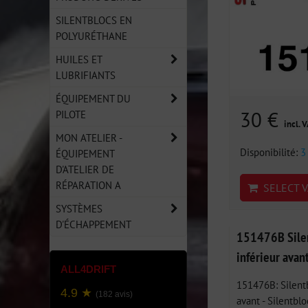
SILENTBLOCS EN
POLYURÉTHANE
HUILES ET
LUBRIFIANTS
ÉQUIPEMENT DU
30 €
PILOTE
incl. 
MON ATELIER -
Disponibilité:
3
ÉQUIPEMENT
D'ATELIER DE
RÉPARATION A
SELECT V
SYSTÈMES
D'ÉCHAPPEMENT
151476B Silen
inférieur avan
ALL4DRIFT
151476B: Silentb
4.9 ★
(182 avis)
avant - Silentblo