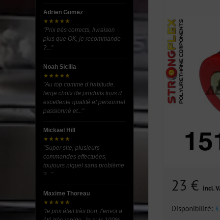
Adrien Gomez
★★★★★
"Prix très corrects, livraison
plus que OK, je recommande
?..."
Noah Sicilia
★★★★★
"Au top comme d habitude,
large choix de produits tous d
excellente qualité et personnel
passionné et..."
Mickael Hill
★★★★★
"Super site, plusieurs
commandes effectuées,
toujours niquel sans problème
?..."
23 €
incl. 
Maxime Thoreau
★★★★★
Disponibilité:
3
"le prix était très bon, l'envoi a