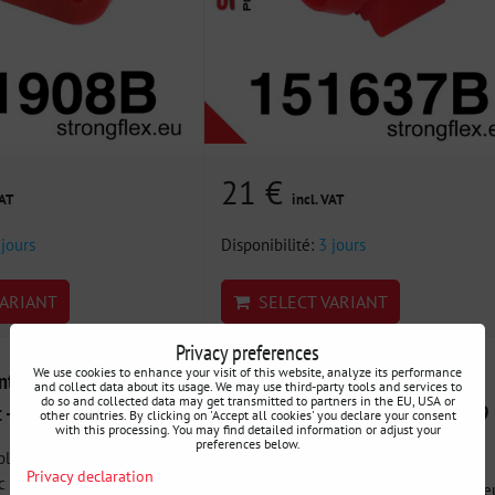
21 €
VAT
incl. VAT
 jours
Disponibilité:
3 jours
ARIANT
SELECT VARIANT
Privacy preferences
We use cookies to enhance your visit of this website, analyze its performance
tbloc de triangle
151476A Silentbloc de triangle
and collect data about its usage. We may use third-party tools and services to
do so and collected data may get transmitted to partners in the EU, USA or
t - Renault 19 (93-01)
inférieur avant SPORT - Renault 19
other countries. By clicking on 'Accept all cookies' you declare your consent
with this processing. You may find detailed information or adjust your
(93-01)
preferences below.
loc de triangle inférieur
Privacy declaration
c en...
151476A : Silentbloc de triangle inférie