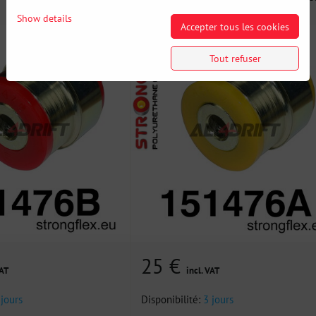
avant SPORT - Silentbloc...
Show details
Accepter tous les cookies
Tout refuser
25 €
VAT
incl. VAT
 jours
Disponibilité:
3 jours