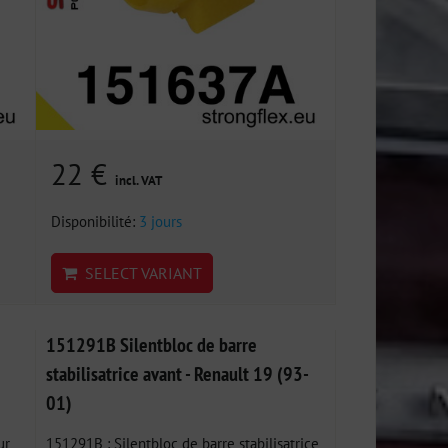
22 €
incl. VAT
Disponibilité:
3 jours
SELECT VARIANT
151291B Silentbloc de barre
stabilisatrice avant - Renault 19 (93-
01)
ur
151291B : Silentbloc de barre stabilisatrice