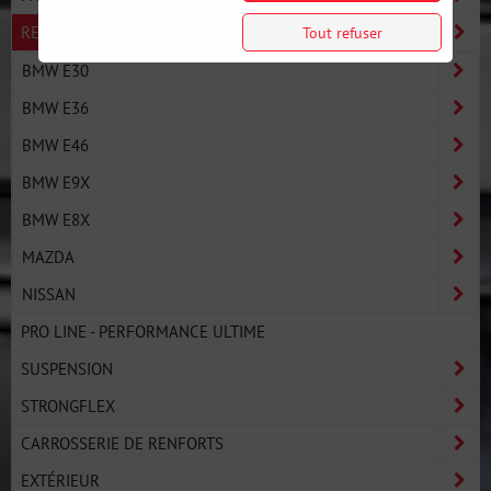
RECHERCHE PAR VOITURE
Tout refuser
BMW E30
BMW E36
BMW E46
BMW E9X
BMW E8X
MAZDA
NISSAN
PRO LINE - PERFORMANCE ULTIME
SUSPENSION
STRONGFLEX
CARROSSERIE DE RENFORTS
EXTÉRIEUR