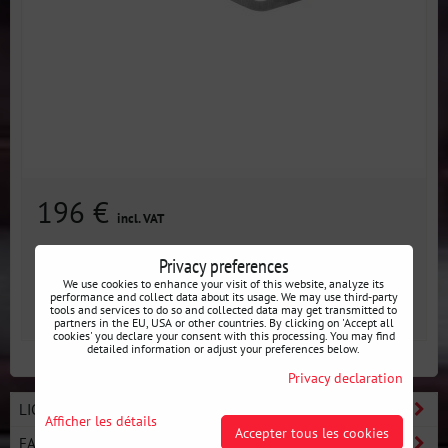
196 €
incl. VAT
Disponibilité:
3 jours
Privacy preferences
We use cookies to enhance your visit of this website, analyze its
performance and collect data about its usage. We may use third-party
AJOUTER AU PANIER
tools and services to do so and collected data may get transmitted to
pcs
partners in the EU, USA or other countries. By clicking on 'Accept all
cookies' you declare your consent with this processing. You may find
detailed information or adjust your preferences below.
Privacy declaration
LIGNE BASIC - DÉMARREZ LE DRIFT
Afficher les détails
Accepter tous les cookies
FABRICANTS