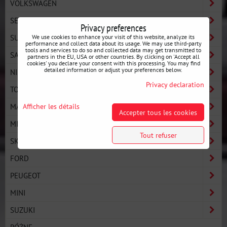
VOLKSWAGEN
SEAT
Privacy preferences
SUBARU
We use cookies to enhance your visit of this website, analyze its
performance and collect data about its usage. We may use third-party
tools and services to do so and collected data may get transmitted to
SAAB
partners in the EU, USA or other countries. By clicking on 'Accept all
cookies' you declare your consent with this processing. You may find
detailed information or adjust your preferences below.
NISSAN
Privacy declaration
TOYOTA
Afficher les détails
MAZDA
Accepter tous les cookies
MITSUBISHI
Tout refuser
SKODA
FORD
PEUGEOT
MINI
SUZUKI