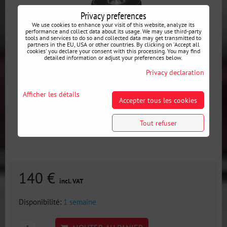
Privacy preferences
We use cookies to enhance your visit of this website, analyze its
performance and collect data about its usage. We may use third-party
tools and services to do so and collected data may get transmitted to
partners in the EU, USA or other countries. By clicking on 'Accept all
cookies' you declare your consent with this processing. You may find
detailed information or adjust your preferences below.
Privacy declaration
Afficher les détails
Accepter tous les cookies
Tout refuser
140 €
incl. VAT
Disponibilité:
1 semaine