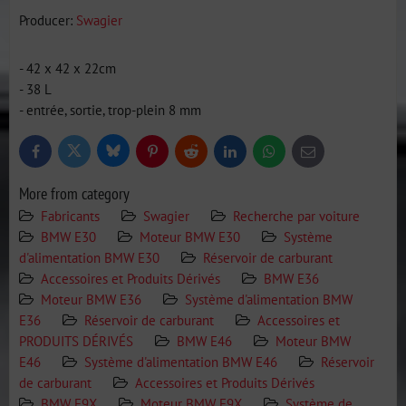
Producer:
Swagier
- 42 x 42 x 22cm
- 38 L
- entrée, sortie, trop-plein 8 mm
Bluesky
Twitter
Facebook
Pinterest
Reddit
LinkedIn
WhatsApp
E-
mail
More from category
Fabricants
Swagier
Recherche par voiture
BMW E30
Moteur BMW E30
Système
d'alimentation BMW E30
Réservoir de carburant
Accessoires et Produits Dérivés
BMW E36
Moteur BMW E36
Système d'alimentation BMW
E36
Réservoir de carburant
Accessoires et
PRODUITS DÉRIVÉS
BMW E46
Moteur BMW
E46
Système d'alimentation BMW E46
Réservoir
de carburant
Accessoires et Produits Dérivés
BMW E9X
Moteur BMW E9X
Système de