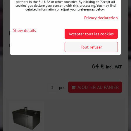
partners in the EU, USA or other countries. By clicking on 'Accept all
cookies' you declare your consent with this processing. You may find
detailed information or adjust your preferences below.
Privacy declaration
Show details
Réservoir tampon de carburant
Accepter tous les cookies
Disponibilité:
En stock
Tout refuser
64 €
incl. VAT
AJOUTER AU PANIER
pcs