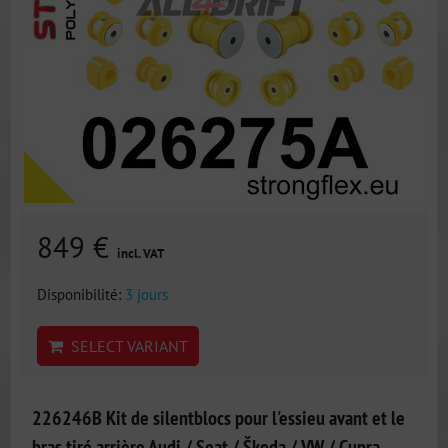
849 €
incl. VAT
Disponibilité:
3 jours
SELECT VARIANT
226246B Kit de silentblocs pour l'essieu avant et le
bras tiré arrière Audi / Seat / Škoda / VW / Cupra