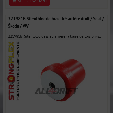
SELECT VARIANT
221981B Silentbloc de bras tiré arrière Audi / Seat /
Škoda / VW
221981B: Silentbloc d'essieu arrière (à barre de torsion) -...