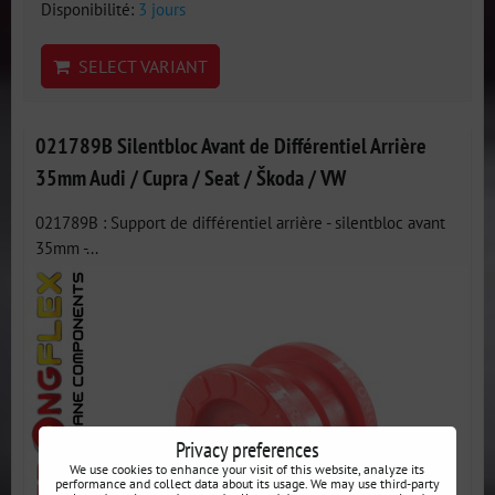
Disponibilité:
3 jours
SELECT VARIANT
021789B Silentbloc Avant de Différentiel Arrière
35mm Audi / Cupra / Seat / Škoda / VW
021789B : Support de différentiel arrière - silentbloc avant
35mm -...
Privacy preferences
We use cookies to enhance your visit of this website, analyze its
performance and collect data about its usage. We may use third-party