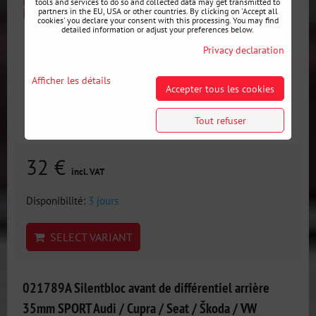
tools and services to do so and collected data may get transmitted to
partners in the EU, USA or other countries. By clicking on 'Accept all
cookies' you declare your consent with this processing. You may find
detailed information or adjust your preferences below.
Privacy declaration
Afficher les détails
Accepter tous les cookies
Tout refuser
32 €
incl. VAT
Disponibilité:
3 jours
SELECT VARIANT
021789A Silentbloc avant de différentiel arrière
35mm SPORT Audi / Cupra / Seat / Škoda / VW