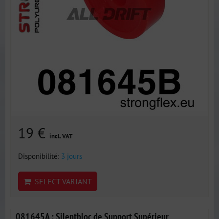
19 €
incl. VAT
Disponibilité:
3 jours
SELECT VARIANT
081645A : Silentbloc de Support Supérieur