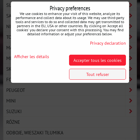
SUBARU
Privacy preferences
We use cookies to enhance your visit of this website, analyze its
SAAB
performance and collect data about its usage. We may use third-party
tools and services to do so and collected data may get transmitted to
NISSAN
partners in the EU, USA or other countries. By clicking on 'Accept all
cookies' you declare your consent with this processing. You may find
detailed information or adjust your preferences below.
TOYOTA
Privacy declaration
MAZDA
Afficher les détails
MITSUBISHI
Accepter tous les cookies
SKODA
Tout refuser
FORD
PEUGEOT
MINI
SUZUKI
RÓŻNE
ODBOJE, WIESZAKI TŁUMIKA