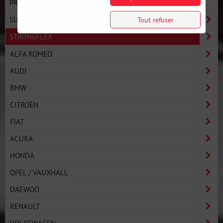
PRO LINE - PERFORMANCE ULTIME
SUSPENSION
Tout refuser
STRONGFLEX
ALFA ROMEO
AUDI
BMW
CITROËN
FIAT
ACURA
HONDA
OPEL / VAUXHALL
DAEWOO
RENAULT