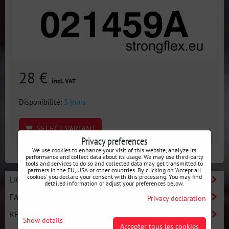
28 €
incl. VAT
Disponibilité:
3 jours
SELECT VARIANT
Privacy preferences
We use cookies to enhance your visit of this website, analyze its
performance and collect data about its usage. We may use third-party
tools and services to do so and collected data may get transmitted to
partners in the EU, USA or other countries. By clicking on 'Accept all
cookies' you declare your consent with this processing. You may find
LIGNE BASIC - DÉMARREZ LE DRIFT
detailed information or adjust your preferences below.
FABRICANTS
Privacy declaration
RECHERCHE PAR VOITURE
Show details
Accepter tous les cookies