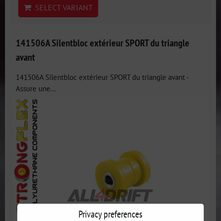
SELECT VARIANT
141506A Silentbloc extérieur SPORT du triangle
avant
141506A Silentbloc extérieur SPORT du triangle avant -
Assure une...
Privacy preferences