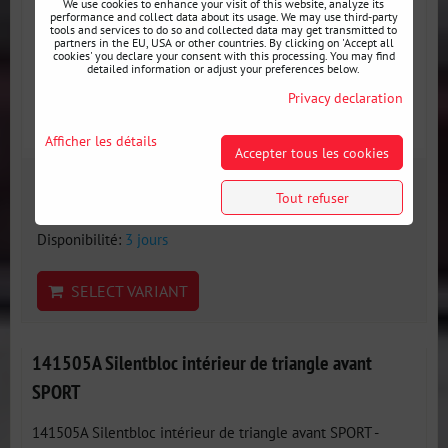
We use cookies to enhance your visit of this website, analyze its
performance and collect data about its usage. We may use third-party
tools and services to do so and collected data may get transmitted to
partners in the EU, USA or other countries. By clicking on 'Accept all
cookies' you declare your consent with this processing. You may find
detailed information or adjust your preferences below.
Privacy declaration
Afficher les détails
Accepter tous les cookies
24 €
Tout refuser
incl. VAT
Disponibilité:
3 jours
SELECT VARIANT
141505A Silentbloc intérieur de triangle avant
SPORT
141505A Silentbloc intérieur de triangle avant SPORT -