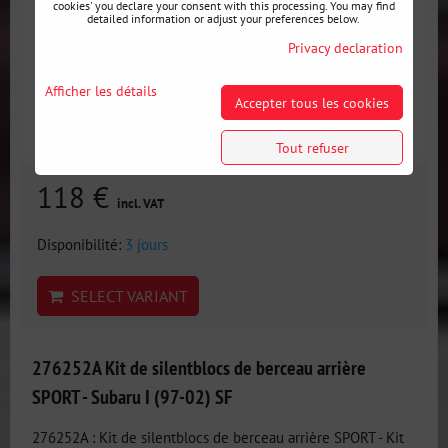
cookies' you declare your consent with this processing. You may find
detailed information or adjust your preferences below.
Privacy declaration
Afficher les détails
Accepter tous les cookies
Tout refuser
118 €
incl. VAT
Disponibilité:
3 jours
SELECT VARIANT
276252A Kit de silentblocs de berceau arrière
SPORT - Subaru I (97-02) SF
276252A : Kit de silentblocs de berceau arrière SPORT - Kit