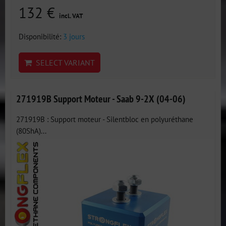
132 €
incl. VAT
Disponibilité:
3 jours
SELECT VARIANT
271919B Support Moteur - Saab 9-2X (04-06)
271919B : Support moteur - Silentbloc en polyuréthane
(80ShA)...