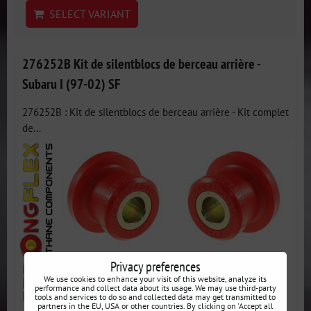
SELECT VARIANT
276252B Kit de silentblocs de berceau arrière -
Subaru I (97-02) SF
276252B : Kit de silentblocs de berceau arrière - Kit complet
de...
Privacy preferences
We use cookies to enhance your visit of this website, analyze its
performance and collect data about its usage. We may use third-party
tools and services to do so and collected data may get transmitted to
partners in the EU, USA or other countries. By clicking on 'Accept all