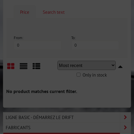
Price
Search text
From:
To:
Only in stock
Grid
List
Table
LIGNE BASIC - DÉMARREZ LE DRIFT
FABRICANTS