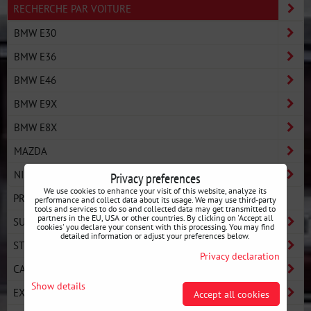
RECHERCHE PAR VOITURE
BMW E30
BMW E36
BMW E46
BMW E9X
BMW E8X
MAZDA
NISSAN
Privacy preferences
We use cookies to enhance your visit of this website, analyze its
PRO LINE - PERFORMANCE ULTIME
performance and collect data about its usage. We may use third-party
tools and services to do so and collected data may get transmitted to
partners in the EU, USA or other countries. By clicking on 'Accept all
SUSPENSION
cookies' you declare your consent with this processing. You may find
detailed information or adjust your preferences below.
STRONGFLEX
Privacy declaration
CARROSSERIE DE RENFORTS
Show details
EXTÉRIEUR
Accept all cookies