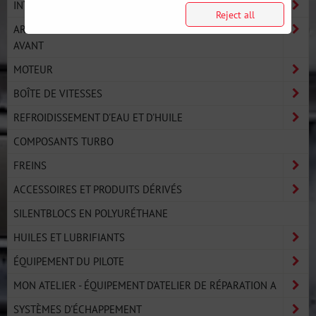
INTÉRIEUR
Reject all
ARCEAUX DE SÉCURITÉ ET BARRES DE PROTECTION
AVANT
MOTEUR
BOÎTE DE VITESSES
REFROIDISSEMENT D'EAU ET D'HUILE
COMPOSANTS TURBO
FREINS
ACCESSOIRES ET PRODUITS DÉRIVÉS
SILENTBLOCS EN POLYURÉTHANE
HUILES ET LUBRIFIANTS
ÉQUIPEMENT DU PILOTE
MON ATELIER - ÉQUIPEMENT D'ATELIER DE RÉPARATION A
SYSTÈMES D'ÉCHAPPEMENT