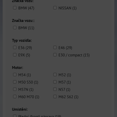
Značka vozu:
BMW (47)
NISSAN (1)
Značka vozu::
BMW (11)
Typ vozidla:
E36 (29)
E46 (29)
E9X (5)
E30 / compact (15)
Motor:
M54 (1)
M52 (1)
M50 S50 (1)
M57 (1)
M57N (1)
N57 (1)
M60 M70 (1)
M62 S62 (1)
Umístění:
Přední (front) náprava (19)