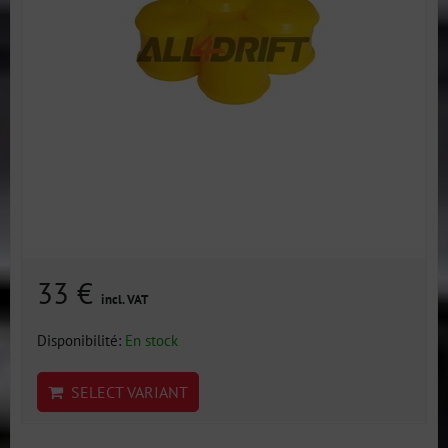
33 €
incl. VAT
Disponibilité:
En stock
SELECT VARIANT