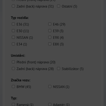
Zadní (back) náprava (31)
Ostatní (5)
Typ vozidla:
E36 (31)
E46 (29)
E30 (11)
E39 (3)
NISSAN (1)
E9X (4)
E34 (1)
E8X (3)
Umístění:
Přední (front) náprava (20)
Zadní (back) náprava (28)
Stabilizátor (5)
Značka vozu:
BMW (45)
NISSAN (1)
Typ:
Ramená (1)
Adaptér (1)