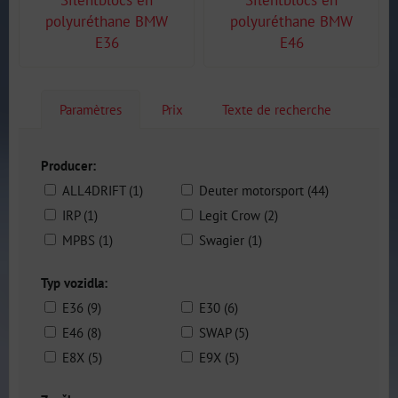
Silentblocs en
Silentblocs en
polyuréthane BMW
polyuréthane BMW
E36
E46
Paramètres
Prix
Texte de recherche
Producer:
ALL4DRIFT (1)
Deuter motorsport (44)
IRP (1)
Legit Crow (2)
MPBS (1)
Swagier (1)
Typ vozidla:
E36 (9)
E30 (6)
E46 (8)
SWAP (5)
E8X (5)
E9X (5)