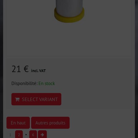
21 €
incl. VAT
Disponibilité:
En stock
SELECT VARIANT
En haut
Autres produits
1
2
6