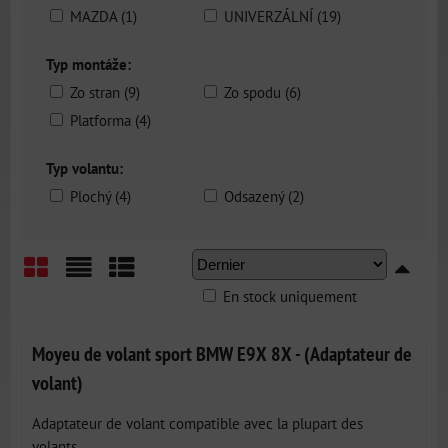
MAZDA (1)
UNIVERZÁLNÍ (19)
Typ montáže:
Zo stran (9)
Zo spodu (6)
Platforma (4)
Typ volantu:
Plochý (4)
Odsazený (2)
En stock uniquement
Grid
List
Table
Moyeu de volant sport BMW E9X 8X - (Adaptateur de
volant)
Adaptateur de volant compatible avec la plupart des
volants...