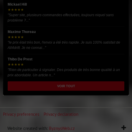
Mickael Hill
★★★★★
"Super site, plusieurs commandes effectuées, toujours niquel sans
problème ?..."
Maxime Thoreau
★★★★★
"le prix était très bon, l'envoi a été très rapide. Je suis 100% satisfait de
All4drift. Je ne connai..."
Thibo De Prest
★★★★★
"Rien de particulier à signaler. Des produits de très bonne qualité à un
prix abordable. Un article n..."
VOIR TOUT
Privacy preferences
Privacy declaration
Website created with:
ByznysWeb.cz