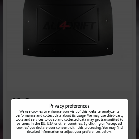
89 €
incl. VAT
Privacy preferences
We use cookies to enhance your visit of this website, analyze its
Disponibilité:
En stock
performance and collect data about its usage. We may use third-party
tools and services to do so and collected data may get transmitted to
partners in the EU, USA or other countries. By clicking on 'Accept all
cookies' you declare your consent with this processing. You may find
AJOUTER AU PANIER
detailed information or adjust your preferences below.
pcs