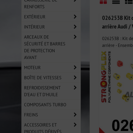
RENFORTS
Grid
List
Ta
EXTÉRIEUR
026253B Kit de
arrière Audi /
INTÉRIEUR
ARCEAUX DE
026253B : Kit de
SÉCURITÉ ET BARRES
arrière - Ensembl
DE PROTECTION
AVANT
MOTEUR
BOÎTE DE VITESSES
REFROIDISSEMENT
D'EAU ET D'HUILE
COMPOSANTS TURBO
FREINS
ACCESSOIRES ET
PRODUITS DÉRIVÉS