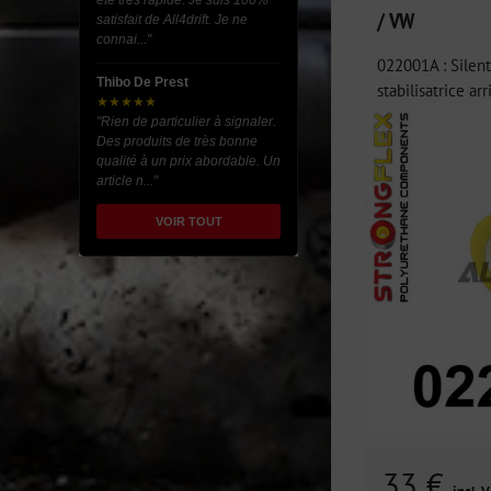
été très rapide. Je suis 100%
/ VW
satisfait de All4drift. Je ne
connai..."
022001A : Silent
Thibo De Prest
stabilisatrice arr
★★★★★
"Rien de particulier à signaler.
Des produits de très bonne
qualité à un prix abordable. Un
article n..."
VOIR TOUT
33 €