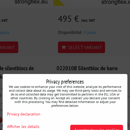
495 €
. VAT
incl. VAT
 jours
Disponibilité:
3 jours
ARIANT
SELECT VARIANT
e silentblocs de
022010B Silentbloc de barre
 Audi / VW
stabilisatrice avant Audi / VW
Privacy preferences
We use cookies to enhance your visit of this website, analyze its performance
 silentblocs de la
022010B : SILENTBLOC DE BARRE
and collect data about its usage. We may use third-party tools and services to
 - Kit complet...
STABILISATRICE AVANT - Silentbloc en..
do so and collected data may get transmitted to partners in the EU, USA or
other countries. By clicking on 'Accept all cookies' you declare your consent
with this processing. You may find detailed information or adjust your
preferences below.
Privacy declaration
Afficher les détails
Accepter tous les cookies