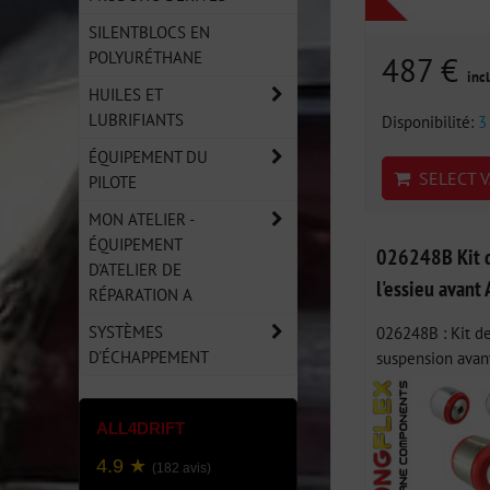
SILENTBLOCS EN
POLYURÉTHANE
487 €
incl
HUILES ET
LUBRIFIANTS
Disponibilité:
3
ÉQUIPEMENT DU
SELECT V
PILOTE
MON ATELIER -
ÉQUIPEMENT
026248B Kit d
D'ATELIER DE
l'essieu avant
RÉPARATION A
SYSTÈMES
026248B : Kit de
D'ÉCHAPPEMENT
suspension avant
ALL4DRIFT
4.9 ★
(182 avis)