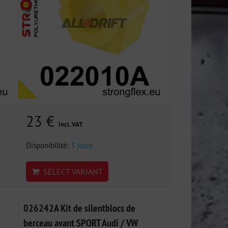
23 €
incl. VAT
Disponibilité:
3 jours
SELECT VARIANT
026242A Kit de silentblocs de
berceau avant SPORT Audi / VW