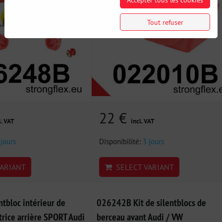
Tout refuser
22 €
l. VAT
incl. VAT
 jours
Disponibilité:
3 jours
ARIANT
SELECT VARIANT
tbloc intérieur de
026242B Kit de silentblocs de
atrice arrière SPORT Audi
berceau avant Audi / VW