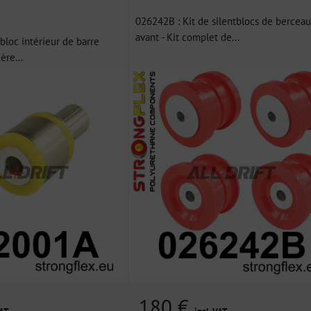
026242B : Kit de silentblocs de berceau
avant - Kit complet de...
bloc intérieur de barre
ière...
180 €