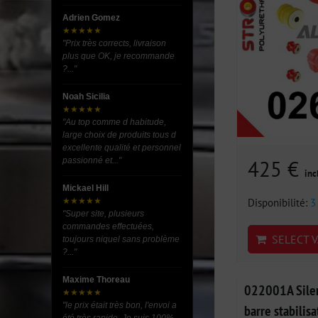
Adrien Gomez
★★★★★
"Prix très corrects, livraison
plus que OK, je recommande
?..."
Noah Sicilia
★★★★★
"Au top comme d habitude,
large choix de produits tous d
excellente qualité et personnel
passionné et..."
425 €
inc
Mickael Hill
Disponibilité:
3
★★★★★
"Super site, plusieurs
commandes effectuées,
SELECT V
toujours niquel sans problème
?..."
Maxime Thoreau
022001A Silen
★★★★★
"le prix était très bon, l'envoi a
barre stabilis