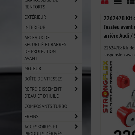
RENFORTS
Grid
List
Ta
EXTÉRIEUR
226247B Kit d
l'essieu avant 
INTÉRIEUR
arrière Audi /
ARCEAUX DE
SÉCURITÉ ET BARRES
226247B: Kit de 
DE PROTECTION
suspension avant 
AVANT
MOTEUR
BOÎTE DE VITESSES
REFROIDISSEMENT
D'EAU ET D'HUILE
COMPOSANTS TURBO
FREINS
ACCESSOIRES ET
PRODUITS DÉRIVÉS