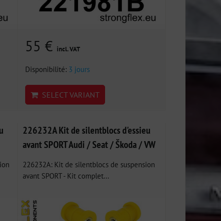
55 €
incl. VAT
Disponibilité:
3 jours
SELECT VARIANT
u
226232A Kit de silentblocs d'essieu
avant SPORT Audi / Seat / Škoda / VW
ion
226232A: Kit de silentblocs de suspension
avant SPORT - Kit complet...