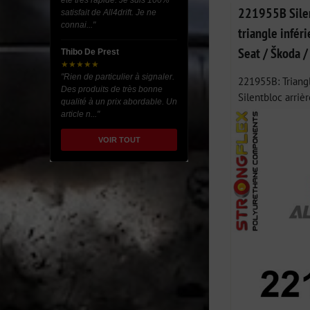
été très rapide. Je suis 100%
221955B Silen
satisfait de All4drift. Je ne
connai..."
triangle infér
Seat / Škoda 
Thibo De Prest
★★★★★
"Rien de particulier à signaler.
221955B: Triangl
Des produits de très bonne
Silentbloc arrièr
qualité à un prix abordable. Un
article n..."
VOIR TOUT