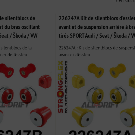
En stoc
ble
e silentblocs de
226247A Kit de silentblocs d'essie
et du bras oscillant
avant et de suspension arrière à br
 Seat / Škoda / VW
tirés SPORT Audi / Seat / Škoda / 
silentblocs de la
226247A : Kit de silentblocs de suspens
et de l'essieu...
avant et d'essieu...