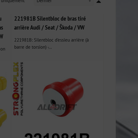
k uniquement
Dernier
u
221981B Silentbloc de bras tiré
as
arrière Audi / Seat / Škoda / VW
VW
221981B: Silentbloc d'essieu arrière (à
barre de torsion) -...
ion