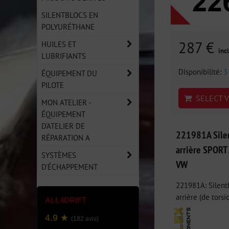
SILENTBLOCS EN
POLYURÉTHANE
287 €
HUILES ET
incl
LUBRIFIANTS
Disponibilité:
3
ÉQUIPEMENT DU
PILOTE
SELECT V
MON ATELIER -
ÉQUIPEMENT
D'ATELIER DE
221981A Silen
RÉPARATION A
arrière SPORT 
SYSTÈMES
VW
D'ÉCHAPPEMENT
221981A: Silent
arrière (de torsion
ALL4DRIFT
4.9 ★
(182 avis)