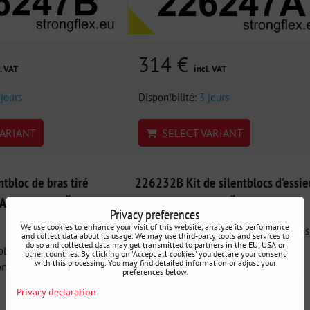
314 €
. VAT
incl. VAT
 jours
Disponibilité:
3 jours
ARIANT
SELECT VARIANT
tbloc de bras tiré
226232B Kit de silentblocs d'essie
Audi / Seat / Škoda /
avant Audi / Seat / Škoda / VW
Privacy preferences
We use cookies to enhance your visit of this website, analyze its performance
226232B : Kit de silentblocs de suspens
and collect data about its usage. We may use third-party tools and services to
avant - Kit complet de...
do so and collected data may get transmitted to partners in the EU, USA or
bloc SPORT de l'essieu
other countries. By clicking on 'Accept all cookies' you declare your consent
with this processing. You may find detailed information or adjust your
) -...
preferences below.
Privacy declaration