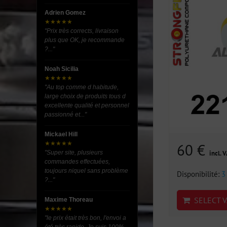
Adrien Gomez
★★★★★
"Prix très corrects, livraison
plus que OK, je recommande
?..."
Noah Sicilia
★★★★★
"Au top comme d habitude,
large choix de produits tous d
excellente qualité et personnel
passionné et..."
Mickael Hill
★★★★★
60 €
"Super site, plusieurs
incl. 
commandes effectuées,
toujours niquel sans problème
Disponibilité:
3
?..."
SELECT V
Maxime Thoreau
★★★★★
"le prix était très bon, l'envoi a