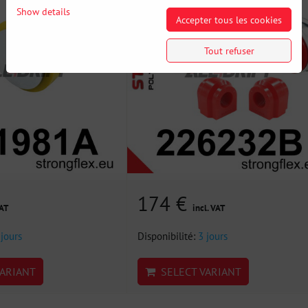
Show details
Accepter tous les cookies
Tout refuser
174 €
VAT
incl. VAT
 jours
Disponibilité:
3 jours
ARIANT
SELECT VARIANT