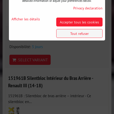
detailed information or adjust your preferences below.
Privacy declaration
Afficher les détails
Accepter tous les cookies
22 €
Tout refuser
incl. VAT
Disponibilité:
3 jours
SELECT VARIANT
151961B Silentbloc Intérieur du Bras Arrière -
Renault III (14-18)
151961B : Silentbloc de bras arrière – intérieur - Ce
silentbloc en...