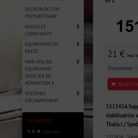
SILENTBLOCS EN
POLYURÉTHANE
HUILES ET
LUBRIFIANTS
ÉQUIPEMENT DU
21 €
PILOTE
incl. 
MON ATELIER -
Disponibilité:
3
ÉQUIPEMENT
D'ATELIER DE
RÉPARATION A
SELECT V
SYSTÈMES
D'ÉCHAPPEMENT
151345A Suppo
stabilisatrice
ALL4DRIFT
Thalia I / Sym
4.9 ★
(182 avis)
151345A : Silent