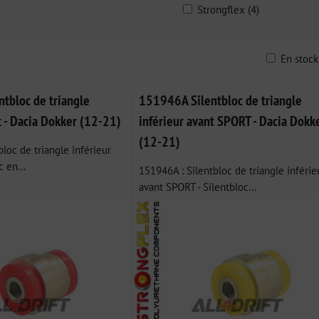
Strongflex (4)
En stoc
ble
tbloc de triangle
151946A Silentbloc de triangle
t - Dacia Dokker (12-21)
inférieur avant SPORT - Dacia Dokk
(12-21)
loc de triangle inférieur
c en...
151946A : Silentbloc de triangle inférie
avant SPORT - Silentbloc...