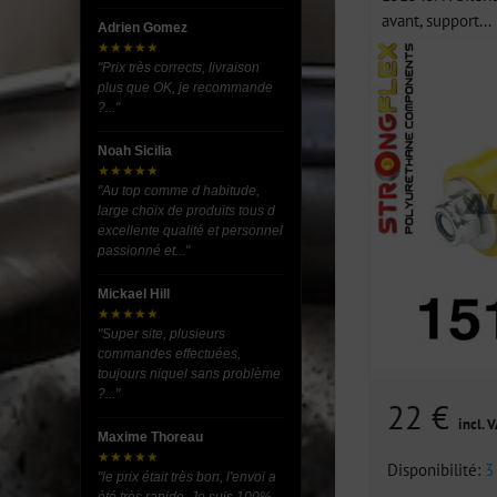
avant, support...
Adrien Gomez
★★★★★
"Prix très corrects, livraison
plus que OK, je recommande
?..."
Noah Sicilia
★★★★★
"Au top comme d habitude,
large choix de produits tous d
excellente qualité et personnel
passionné et..."
Mickael Hill
★★★★★
"Super site, plusieurs
commandes effectuées,
toujours niquel sans problème
?..."
22 €
incl. 
Maxime Thoreau
★★★★★
Disponibilité:
3
"le prix était très bon, l'envoi a