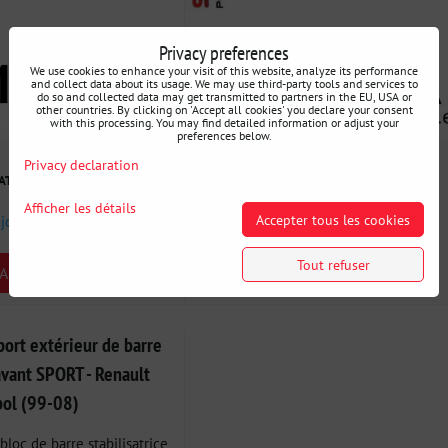
Privacy preferences
We use cookies to enhance your visit of this website, analyze its performance
and collect data about its usage. We may use third-party tools and services to
do so and collected data may get transmitted to partners in the EU, USA or
other countries. By clicking on 'Accept all cookies' you declare your consent
with this processing. You may find detailed information or adjust your
preferences below.
Privacy declaration
22 €
VAT
incl. VAT
Afficher les détails
Accepter tous les cookies
 jours
Disponibilité:
3 jours
Tout refuser
ARIANT
SELECT VARIANT
rt extérieur de barre
 avant SPORT - Renault
bol (99-08)
bloc de barre stabilisatrice