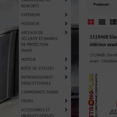
Producer:
RENFORTS
EXTÉRIEUR
INTÉRIEUR
Grid
List
Ta
ARCEAUX DE
151946B Silen
SÉCURITÉ ET BARRES
inférieur avan
DE PROTECTION
AVANT
151946B: Silentb
MOTEUR
avant - Silentblo
BOÎTE DE VITESSES
REFROIDISSEMENT
D'EAU ET D'HUILE
COMPOSANTS TURBO
FREINS
ACCESSOIRES ET
PRODUITS DÉRIVÉS