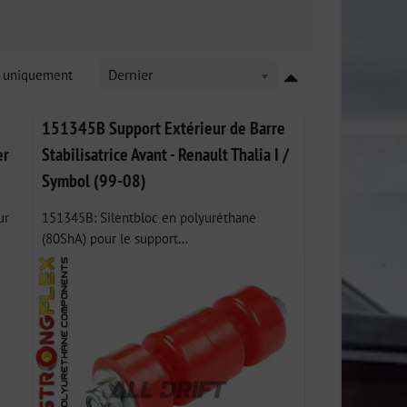
k uniquement
Dernier
151345B Support Extérieur de Barre
er
Stabilisatrice Avant - Renault Thalia I /
Symbol (99-08)
ur
151345B: Silentbloc en polyuréthane
(80ShA) pour le support...