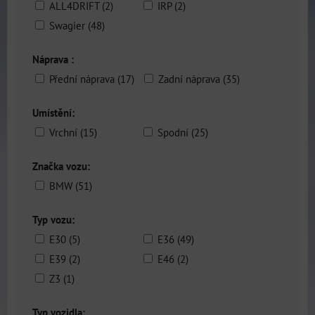
ALL4DRIFT (2)
IRP (2)
Swagier (48)
Náprava :
Přední náprava (17)
Zadní náprava (35)
Umístění:
Vrchní (15)
Spodní (25)
Značka vozu:
BMW (51)
Typ vozu:
E30 (5)
E36 (49)
E39 (2)
E46 (2)
Z3 (1)
Typ vozidla: