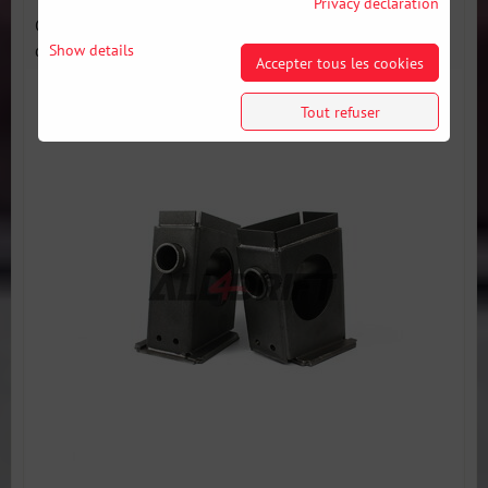
Privacy declaration
Ce kit de réparation des points de levage est une réplique
des...
Show details
Accepter tous les cookies
Tout refuser