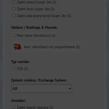
Zadní pravý Coupe 1ks (1)
Zadní levý Coupe 1ks (1)
Zadní oba pravý+levý Coupe 2ks (1)
Uložení / Bushings & Mounts:
Nue (sans silentblocs) (1)
Avec silentblocs en polyuréthane (1)
Typ vozidla:
E36 (1)
Způsob výměny / Exchange System :
Umístění:
Zadní (back) náprava (1)