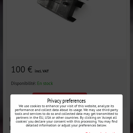
100 €
incl. VAT
Disponibilité:
En stock
AJOUTER AU PANIER
pcs
Privacy preferences
We use cookies to enhance your visit of this website, analyze its
performance and collect data about its usage. We may use third-party
tools and services to do so and collected data may get transmitted to
partners in the EU, USA or other countries. By clicking on 'Accept all
Kit de réparation des points de levage arrière BMW
cookies' you declare your consent with this processing. You may find
detailed information or adjust your preferences below.
E36 Coupé