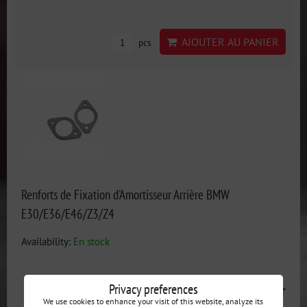
AJOUTER AU PANIER
pcs
Renforts de Fixation d'Amortisseur Arrière BMW
E30/E36/E46/Z3/Z4
Availability:
En stock
Privacy preferences
22 €
incl. VAT
We use cookies to enhance your visit of this website, analyze its