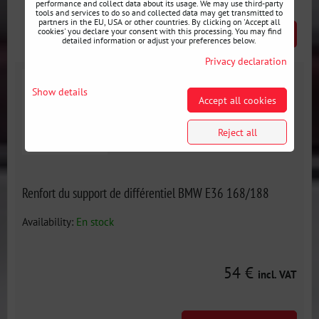
performance and collect data about its usage. We may use third-party
tools and services to do so and collected data may get transmitted to
partners in the EU, USA or other countries. By clicking on 'Accept all
cookies' you declare your consent with this processing. You may find
AJOUTER AU PANIER
pcs
detailed information or adjust your preferences below.
Privacy declaration
Show details
Accept all cookies
Reject all
Renfort du support de différentiel BMW E36 168/188
Availability:
En stock
54 €
incl. VAT