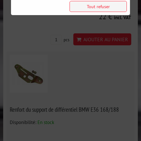
Tout refuser
22 €
incl. VAT
AJOUTER AU PANIER
pcs
Renfort du support de différentiel BMW E36 168/188
Disponibilité:
En stock