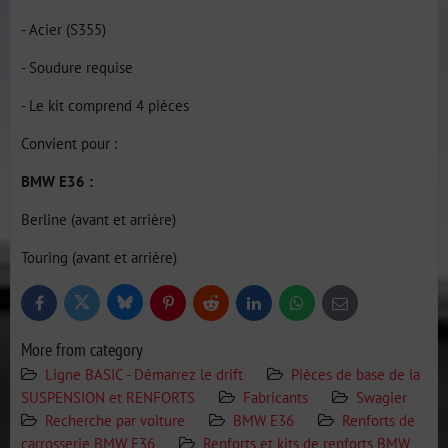
- Acier (S355)
- Soudure requise
- Le kit comprend 4 pièces
Convient pour :
BMW E36 :
Berline (avant et arrière)
Touring (avant et arrière)
Bluesky
Twitter
Facebook
Pinterest
Reddit
LinkedIn
WhatsApp
E-
mail
More from category
Ligne BASIC - Démarrez le drift
Pièces de base de la
SUSPENSION et RENFORTS
Fabricants
Swagier
Recherche par voiture
BMW E36
Renforts de
carrosserie BMW E36
Renforts et kits de renforts BMW