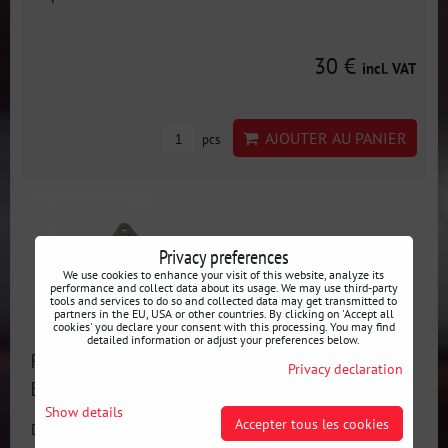
30 €
incl. VAT
AJOUTER AU PANIER
pcs
Privacy preferences
We use cookies to enhance your visit of this website, analyze its
performance and collect data about its usage. We may use third-party
tools and services to do so and collected data may get transmitted to
partners in the EU, USA or other countries. By clicking on 'Accept all
cookies' you declare your consent with this processing. You may find
detailed information or adjust your preferences below.
Renforts de Fixation d'Amortisseur Arrière BMW
Privacy declaration
E30/E36/E46/Z3/Z4
Show details
Accepter tous les cookies
Disponibilité:
En stock